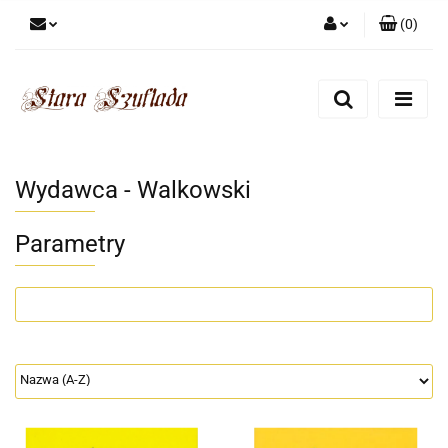
(
0
)
Zaloguj się
Zarejestruj się
Dodaj zgłoszenie
Zgody cookies
Wydawca - Walkowski
Parametry