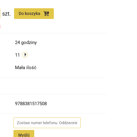
szt.
Do koszyka
i
24 godziny
11
Mała ilość
9788381517508
Wyślij