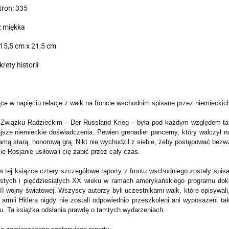
tron: 335
: miękka
15,5 cm x 21,5 cm
krety historii
ce w napięciu relacje z walk na froncie wschodnim spisane przez niemieckich
Związku Radzieckim – Der Russland Krieg – była pod każdym względem tak t
jsze niemieckie doświadczenia. Pewien grenadier pancerny, który walczył n
amą starą, honorową grą. Nikt nie wychodził z siebie, żeby postępować bezwz
e Rosjanie usiłowali cię zabić przez cały czas.
w tej książce cztery szczegółowe raporty z frontu wschodniego zostały spis
estych i pięćdziesiątych XX wieku w ramach amerykańskiego programu doku
II wojny światowej. Wszyscy autorzy byli uczestnikami walk, które opisywali
 armii Hitlera nigdy nie zostali odpowiednio przeszkoleni ani wyposażeni ta
u. Ta książka odsłania prawdę o tamtych wydarzeniach.