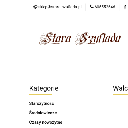
sklep@stara-szuflada.pl
605552646
NOWOŚCI
STA
Wszystkie kategorie
NOWO
Kategorie
Walc
Starożytność
Średniowiecze
Czasy nowożytne