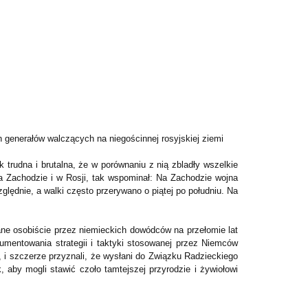
 generałów walczących na niegościnnej rosyjskiej ziemi
rudna i brutalna, że w porównaniu z nią zbladły wszelkie
a Zachodzie i w Rosji, tak wspominał: Na Zachodzie wojna
ględnie, a walki często przerywano o piątej po południu. Na
ane osobiście przez niemieckich dowódców na przełomie lat
mentowania strategii i taktyki stosowanej przez Niemców
, i szczerze przyznali, że wysłani do Związku Radzieckiego
k, aby mogli stawić czoło tamtejszej przyrodzie i żywiołowi