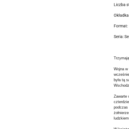
Liczba s
Okładka
Format: 
Seria: Se
Trzymają
Wojna w 
wcześnie
była tą s
Wschodzi
Zawarte 
czterdzi
podczas 
żołnierze
ludzkiem