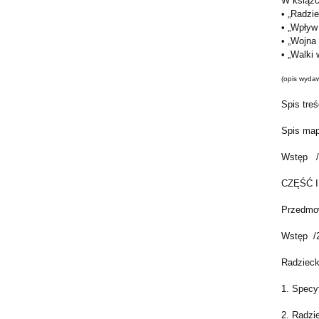
W książc
• „Radzi
• „Wpływ
• „Wojna 
• „Walki 
(opis wyda
Spis treś
Spis ma
Wstęp /
CZĘŚĆ I.
Przedmo
Wstęp /
Radziecki
1. Specy
2. Radzi