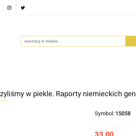
RA SZUFLADA
INFORTEDITION
TETRAGON
AVALO
ŚCI
STARA SZUFLADA
INFORTEDITION
TETRAGO
zyliśmy w piekle. Raporty niemieckich ge
Symbol:
15058
33.00