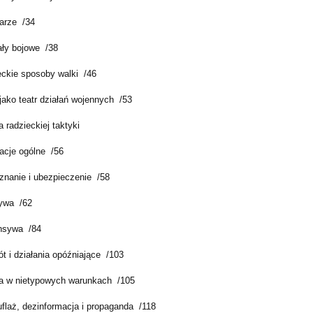
arze /34
ały bojowe /38
eckie sposoby walki /46
jako teatr działań wojennych /53
 radzieckiej taktyki
macje ogólne /56
znanie i ubezpieczenie /58
ywa /62
nsywa /84
t i działania opóźniające /103
a w nietypowych warunkach /105
flaż, dezinformacja i propaganda /118