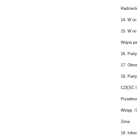
Radziecki
14. W oc
15. W oc
Wojna pa
16. Part
17. Obro
18. Part
CZĘŚĆ II
Przedmo
Wstęp /
Zima
19. Info