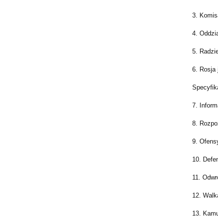
3. Komis
4. Oddzi
5. Radzi
6. Rosja 
Specyfika
7. Infor
8. Rozpo
9. Ofens
10. Defe
11. Odwró
12. Walk
13. Kamu