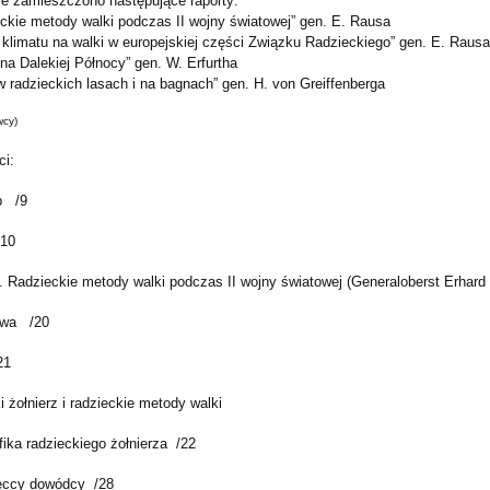
e zamieszczono następujące raporty:
eckie metody walki podczas II wojny światowej” gen. E. Rausa
 klimatu na walki w europejskiej części Związku Radzieckiego” gen. E. Rausa
na Dalekiej Północy” gen. W. Erfurtha
w radzieckich lasach i na bagnach” gen. H. von Greiffenberga
wcy)
ci:
p /9
10
 Radzieckie metody walki podczas II wojny światowej (Generaloberst Erhard
wa /20
21
 żołnierz i radzieckie metody walki
fika radzieckiego żołnierza /22
eccy dowódcy /28