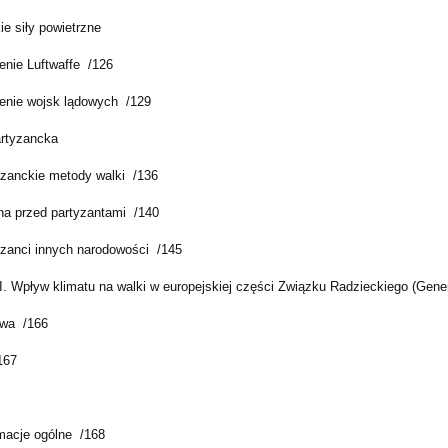
e siły powietrzne
enie Luftwaffe /126
enie wojsk lądowych /129
rtyzancka
yzanckie metody walki /136
na przed partyzantami /140
yzanci innych narodowości /145
. Wpływ klimatu na walki w europejskiej części Związku Radzieckiego (Gene
wa /166
167
rmacje ogólne /168