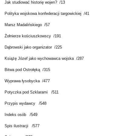
Jak studiować historię wojen? /13
Polityka wojskowa konfederacji targowickiej /41
Marsz Madalińskiego /57
Żołnierze kościuszkowscy /191
Dąbrowski jako organizator /225
Książę Józef jako wychowawca wojska /287
Bitwa pod Ostrołęką /315
Wyprawa łysobycka /477
Potyczka pod Szklarami /511
Przypis wydawcy /548
Indeks osób /549
Spis ilustracji /577