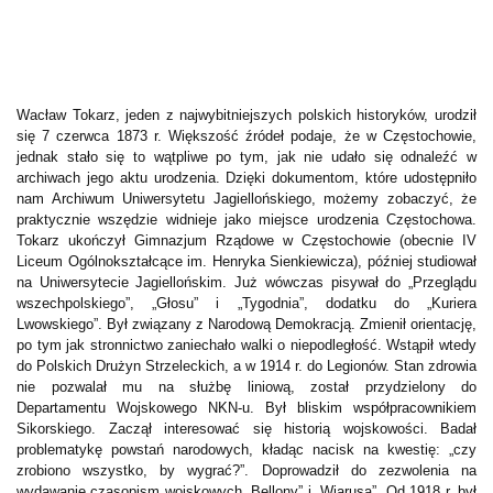
Wacław Tokarz, jeden z najwybitniejszych polskich historyków, urodził
się 7 czerwca 1873 r. Większość źródeł podaje, że w Częstochowie,
jednak stało się to wątpliwe po tym, jak nie udało się odnaleźć w
archiwach jego aktu urodzenia. Dzięki dokumentom, które udostępniło
nam Archiwum Uniwersytetu Jagiellońskiego, możemy zobaczyć, że
praktycznie wszędzie widnieje jako miejsce urodzenia Częstochowa.
Tokarz ukończył Gimnazjum Rządowe w Częstochowie (obecnie IV
Liceum Ogólnokształcące im. Henryka Sienkiewicza), później studiował
na Uniwersytecie Jagiellońskim. Już wówczas pisywał do „Przeglądu
wszechpolskiego”, „Głosu” i „Tygodnia”, dodatku do „Kuriera
Lwowskiego”. Był związany z Narodową Demokracją. Zmienił orientację,
po tym jak stronnictwo zaniechało walki o niepodległość. Wstąpił wtedy
do Polskich Drużyn Strzeleckich, a w 1914 r. do Legionów. Stan zdrowia
nie pozwalał mu na służbę liniową, został przydzielony do
Departamentu Wojskowego NKN-u. Był bliskim współpracownikiem
Sikorskiego. Zaczął interesować się historią wojskowości. Badał
problematykę powstań narodowych, kładąc nacisk na kwestię: „czy
zrobiono wszystko, by wygrać?”. Doprowadził do zezwolenia na
wydawanie czasopism wojskowych „Bellony” i „Wiarusa”. Od 1918 r. był