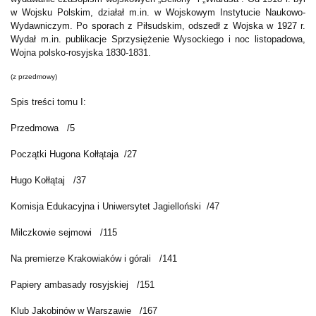
w Wojsku Polskim, działał m.in. w Wojskowym Instytucie Naukowo-
Wydawniczym. Po sporach z Piłsudskim, odszedł z Wojska w 1927 r.
Wydał m.in. publikacje Sprzysiężenie Wysockiego i noc listopadowa,
Wojna polsko-rosyjska 1830-1831.
(z przedmowy)
Spis treści tomu I:
Przedmowa /5
Początki Hugona Kołłątaja /27
Hugo Kołłątaj /37
Komisja Edukacyjna i Uniwersytet Jagielloński /47
Milczkowie sejmowi /115
Na premierze Krakowiaków i górali /141
Papiery ambasady rosyjskiej /151
Klub Jakobinów w Warszawie /167