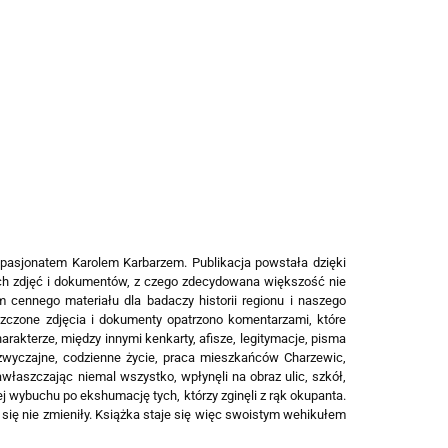
pasjonatem Karolem Karbarzem. Publikacja powstała dzięki
ch zdjęć i dokumentów, z czego zdecydowana większość nie
 cennego materiału dla badaczy historii regionu i naszego
zczone zdjęcia i dokumenty opatrzono komentarzami, które
rakterze, między innymi kenkarty, afisze, legitymacje, pisma
 zwyczajne, codzienne życie, praca mieszkańców Charzewic,
awłaszczając niemal wszystko, wpłynęli na obraz ulic, szkół,
ej wybuchu po ekshumację tych, którzy zginęli z rąk okupanta.
się nie zmieniły. Książka staje się więc swoistym wehikułem