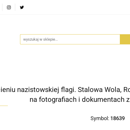
RA SZUFLADA
INFORTEDITION
TETRAGON
AVALO
ŚCI
STARA SZUFLADA
INFORTEDITION
TETRAGO
ieniu nazistowskiej flagi. Stalowa Wola,
na fotografiach i dokumentach z
Symbol:
18639