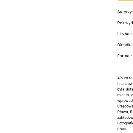
Autorzy:
Rok wyd
Liczba s
Okładka
Format: 
Album to
finansow
była dot
miasta, 
wprowadza
urzędowe
Pława, Ro
zakładów 
Fotografi
czasu.