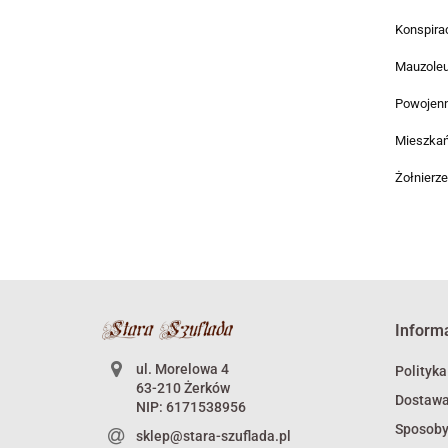
Konspira
Mauzole
Powojenn
Mieszkańc
Żołnierz
Inform
ul. Morelowa 4
Polityka
63-210 Żerków
Dostaw
NIP: 6171538956
Sposoby
sklep@stara-szuflada.pl