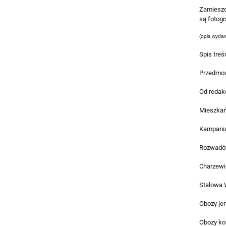
Zamieszc
są fotogr
(opis wyda
Spis treśc
Przedmo
Od redakc
Mieszkań
Kampania
Rozwadó
Charzewi
Stalowa 
Obozy jen
Obozy ko