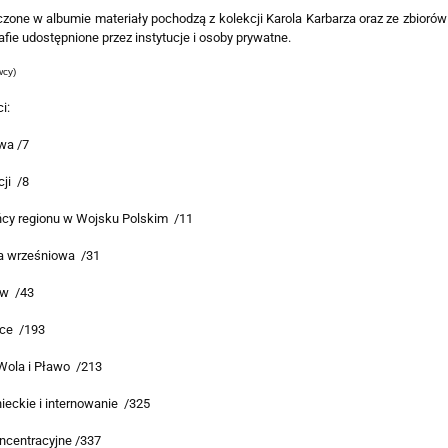
zone w albumie materiały pochodzą z kolekcji Karola Karbarza oraz ze zbioró
afie udostępnione przez instytucje i osoby prywatne.
wcy)
i:
wa /7
ji /8
cy regionu w Wojsku Polskim /11
 wrześniowa /31
w /43
ce /193
Wola i Pławo /213
ieckie i internowanie /325
ncentracyjne /337