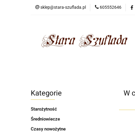
sklep@stara-szuflada.pl
605552646
NOWOŚCI
STA
Wszystkie kategorie
NOWO
Kategorie
W c
Starożytność
Średniowiecze
Czasy nowożytne