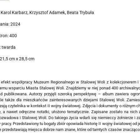
 Karol Karbarz, Krzysztof Adamek, Beata Trybuła
ania: 2024
tron: 400
: twarda
21,5 cm x 28,5 cm
 efekt współpracy Muzeum Regionalnego w Stalowej Woli z kolekcjonerem i 
emu wsparciu Miasta Stalowej Woli. Znajdziemy w niej ponad 400 archiwalny
ąd publikowana. Autorzy przyjęli szeroką perspektywę – album zawiera ogrom
ale także dla mieszkańców zainteresowanych dziejami Stalowej Woli. Zamies
ją czytelnika w kontekst II wojny światowej. Zdjęcia i dokumenty o różnym cha
, a nawet odręczne notatki, ułożono tematycznie. Zapisane zostało na nich
zwadowa i Stalowej Woli. Do takiego życia wdarli się niemieccy żołnierze i z
pracy. Przedstawiony tu bogaty zbiór opowiada historię II wojny światowej od j
e przedstawiają miejsca dobrze nam znane, które od tamtych czasów znacząco 