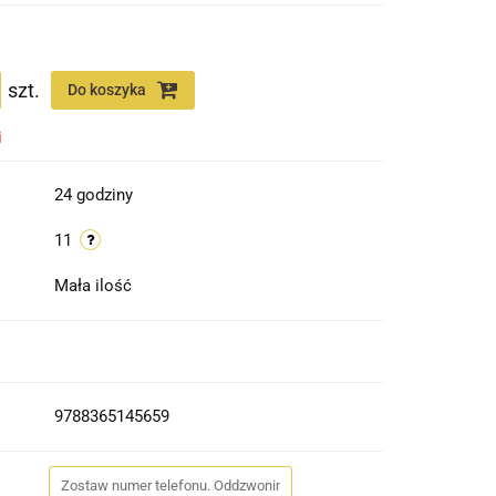
szt.
Do koszyka
i
24 godziny
11
Mała ilość
9788365145659