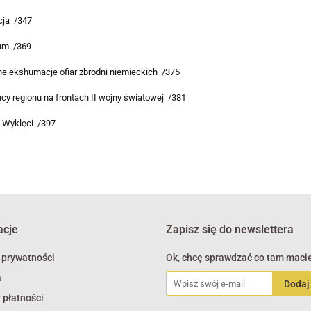
cja /347
um /369
e ekshumacje ofiar zbrodni niemieckich /375
y regionu na frontach II wojny światowej /381
e Wyklęci /397
acje
Zapisz się do newslettera
 prywatności
Ok, chcę sprawdzać co tam macie
a
 płatności