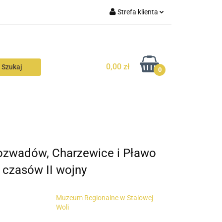
Strefa klienta
N
KONTAKT
Zaloguj się
Zarejestruj się
0,00 zł
Dodaj zgłoszenie
0
Zgody cookies
N
AVALON
KONTAKT
 Rozwadów, Charzewice i Pławo
 czasów II wojny
Muzeum Regionalne w Stalowej
Woli