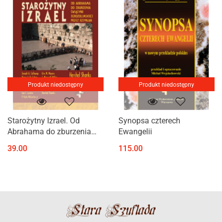
Produkt niedostępny
Produkt niedostępny
Starożytny Izrael. Od
Synopsa czterech
Abrahama do zburzenia
Ewangelii
świątyni jerozolimskiej
39.00
115.00
przez Rzymian