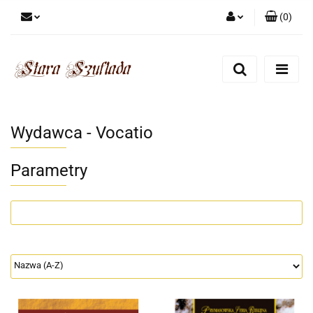
(
0
)
Zaloguj się
Zarejestruj się
Dodaj zgłoszenie
Zgody cookies
Wydawca - Vocatio
Parametry