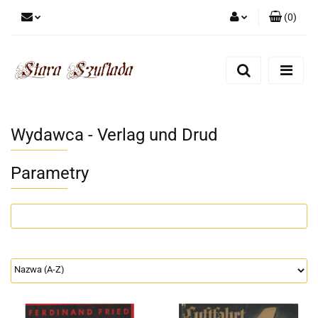
(
0
)
Zaloguj się
Zarejestruj się
Dodaj zgłoszenie
Zgody cookies
Wydawca - Verlag und Drud
Parametry