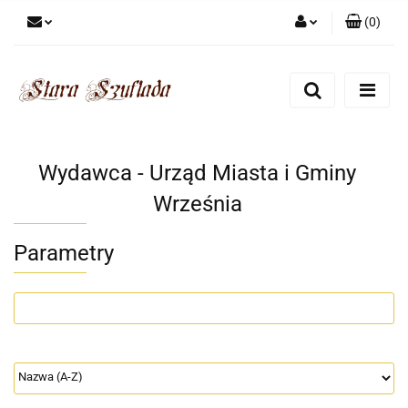
(
0
)
Zaloguj się
Zarejestruj się
Dodaj zgłoszenie
Zgody cookies
Wydawca - Urząd Miasta i Gminy
Września
Parametry