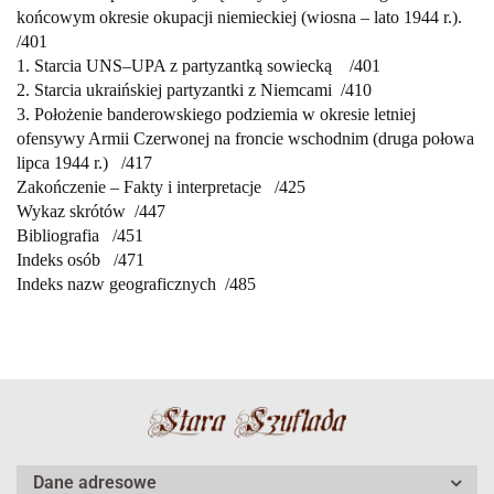
końcowym okresie
okupacji niemieckiej (wiosna
– lato 1944 r.)
.
/
401
1. Starcia UNS–UPA z partyzantką sowiecką /
401
2. Starcia ukraińskiej partyzantki z Niemcami
/
410
3. Położenie banderowskiego podziemia w okresie letniej
ofensywy Armii Czerwonej
na froncie wschodnim (druga połowa
lipca 1944 r.) /
417
Zakończenie – Fakty i interpretacje /
425
Wykaz skrótów
/
447
Bibliografia
/
451
Indeks osób
/
471
Indeks nazw geograficznych
/
485
Dane adresowe