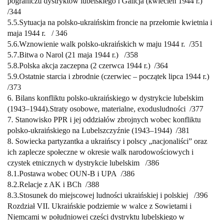
pograniczu dystryktów
lubelskiego i Galicja (kwiecień 1944 r.)
/
344
5.5.
Sytuacja na polsko-ukraińskim froncie na przełomie kwietnia i
maja 1944 r.
/
346
5.6.
Wznowienie walk polsko-ukraińskich w maju 1944 r.
/
351
5.7.
Bitwa o Narol (21 maja 1944 r.)
/
358
5.8.
Polska akcja zaczepna (2 czerwca 1944 r.)
/
364
5.9.
Ostatnie starcia i zbrodnie (czerwiec – początek lipca 1944 r.)
/
373
6. Bilans konfliktu polsko-ukraińskiego w dystrykcie lubelskim
(1943–1944).
Straty osobowe, materialne,
exodus
ludności /
377
7. Stanowisko PPR i jej oddziałów zbrojnych wobec konfliktu
polsko-ukraińskiego na Lubelszczyźnie (1943–1944)
/
381
8. Sowiecka partyzantka a ukraińscy i polscy „nacjonaliści” oraz
ich zaplecze
społeczne w okresie walk narodowościowych i
czystek etnicznych w dystrykcie
lubelskim
/
386
8.1.
Postawa wobec OUN-B i UPA /
386
8.2.
Relacje z AK i BCh /
388
8.3.
Stosunek do miejscowej ludności ukraińskiej i polskiej /
396
Rozdział VII. Ukraińskie podziemie w walce z Sowietami i
Niemcami
w południowej części dystryktu lubelskiego w