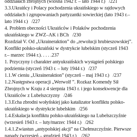
oddziałach
zbrojnych (wiosna 1942 r. – lato 1944 r.) /
221
3.3.
Ukraińcy i Polacy pochodzenia ukraińskiego w rajdowych
oddziałach
i zgrupowaniach partyzantki sowieckiej (lato 1943 r.
–
lato 1944 r.)
/
227
4. Problem obecności Ukraińców i Polaków pochodzenia
ukraińskiego
w ZWZ–AK i BCh /
230
Rozdział V. Od „Ukraineraktion” do „rewolucji hrubieszowskiej”.
Konflikt
polsko-ukraiński w dystrykcie lubelskim (styczeń 1943
r.
– marzec 1944 r.)
. . . . .
237
1. Przyczyny i charakter antyukraińskich wystąpień polskiego
podziemia
(styczeń 1943 r. – luty 1944 r.)
/
237
1.1.
W cieniu „Ukraineraktion” (styczeń
– maj 1943 r.)
/
237
1.2.
Następstwa operacji „Werwolf ”. Rozkaz Komendy Sił
Zbrojnych w Kraju
z 4 sierpnia 1943 r. i jego konsekwencje dla
Ukraińców z Lubelszczyzny
/
246
1.3.
Echa zbrodni wołyńskiej jako katalizator konfliktu polsko-
ukraińskiego
w dystrykcie lubelskim /
256
1.4.
Eskalacja konfliktu polsko-ukraińskiego na Lubelszczyźnie
(wrzesień 1943 r. – luty/marzec 1944 r.)
/
262
1.4.1.
Zwiastun „antypolskiej akcji” na Chełmszczyźnie. Pierwsze
napady
(wrzesień – grudzień 1943 r.)
/
262