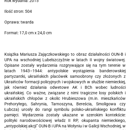
Rok wydania: 2015
Ilość stron: 504
Oprawa: twarda
Format: 17,0 cm x 24,0 cm
Książka Mariusza Zajączkowskiego to obraz działalności OUN-B i
UPA na wschodniej Lubelszczyźnie w latach II wojny światowej.
Opisane zostały wydarzenia rozgrywające się na tym terenie w
latach 1943–1944: antypolskie wystąpienia banderowskiej
partyzantki, ukraińskich placówek samoobrony czy złożonych z
Ukraińców formacji policyjnych i wojskowych w służbie niemieckiej,
jak również działania odwetowe AK i BCh wobec ludności
ukraińskiej. Co ważne, związane z nimi tragiczne losy polskich i
ukraińskich chłopów z okolic Hrubieszowa (m.in. mieszkańców
Prehoryłego, Sahrynia, Tarnoszyna, Bereścia, Smoligowa czy
Łubcza) urosły do rangi symbolu polsko-ukraińskiego konfliktu
pamięci. Wydarzenia zostały ukazane w szerokim kontekście:
polityki narodowościowej władz II RP, okupanta niemieckiego,
„antypolskiej akcji” OUN-B i UPA na Wołyniu i w Galicji Wschodniej, w