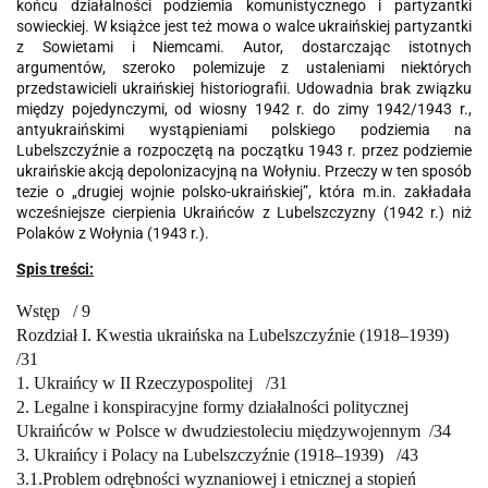
końcu działalności podziemia komunistycznego i partyzantki
sowieckiej. W książce jest też mowa o walce ukraińskiej partyzantki
z Sowietami i Niemcami. Autor, dostarczając istotnych
argumentów, szeroko polemizuje z ustaleniami niektórych
przedstawicieli ukraińskiej historiografii. Udowadnia brak związku
między pojedynczymi, od wiosny 1942 r. do zimy 1942/1943 r.,
antyukraińskimi wystąpieniami polskiego podziemia na
Lubelszczyźnie a rozpoczętą na początku 1943 r. przez podziemie
ukraińskie akcją depolonizacyjną na Wołyniu. Przeczy w ten sposób
tezie o „drugiej wojnie polsko-ukraińskiej”, która m.in. zakładała
wcześniejsze cierpienia Ukraińców z Lubelszczyzny (1942 r.) niż
Polaków z Wołynia (1943 r.).
Spis treści:
Wstęp /
9
Rozdział I. Kwestia ukraińska na Lubelszczyźnie (1918–1939)
/
31
1. Ukraińcy w II Rzeczypospolitej /
31
2. Legalne i konspiracyjne formy działalności politycznej
Ukraińców w Polsce
w dwudziestoleciu międzywojennym /
34
3. Ukraińcy i Polacy na Lubelszczyźnie (1918–1939) /
43
3.1.
Problem odrębności wyznaniowej i etnicznej a stopień