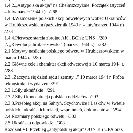
1.4.2.
„Antypolska akcja” na Chełmszczyźnie. Początek
(styczeń
– luty/marzec 1944 r.) /
268
1.4.3.
Wzmożenie polskich akcji odwetowych wobec Ukraińców
w Hrubieszowskiem (październik 1943 r. – luty/marzec 1944 r.)
/
273
1.4.4.
Pierwsze starcia zbrojne AK i BCh z UNS /
280
2. „Rewolucja hrubieszowska” (marzec 1944 r.) /
282
2.1.
Motywy nasilenia polskiego odwetu w Hrubieszowskiem
w
marcu 1944 r. /
285
2.2.
Główne cele i charakter akcji odwetowej z 10 marca 1944 r.
/
288
2.3.
„Zaczyna się dzień sądu i zemsty...” 10 marca 1944 r. Próba
rekonstrukcji
wydarzeń /
291
2.3.1.
Siły ukraińskie /
291
2.3.2.
Siły i koncentracja polskich oddziałów /
293
2.3.3.
Przebieg akcji na Sahryń, Szychowice i Łasków w świetle
polskich
i ukraińskich relacji, wspomnień, dokumentów /
294
2.4.
Rozmiary polskiego odwetu
/
302
2.5.
Ukraińska odpowiedź
/
308
Rozdział VI. Przebieg „antypolskiej akcji” OUN-B i UPA oraz