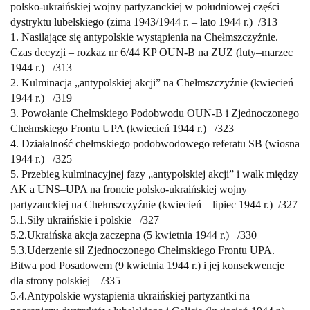
polsko-ukraińskiej
wojny partyzanckiej w południowej części
dystryktu lubelskiego
(zima 1943/1944 r. – lato 1944 r.) /
313
1. Nasilające się antypolskie wystąpienia na Chełmszczyźnie.
Czas decyzji
– rozkaz nr 6/44 KP OUN-B na ZUZ (luty–marzec
1944 r.)
/
313
2. Kulminacja „antypolskiej akcji” na Chełmszczyźnie (kwiecień
1944 r.)
/
319
3. Powołanie Chełmskiego Podobwodu OUN-B i Zjednoczonego
Chełmskiego Frontu UPA (kwiecień 1944 r.)
/
323
4. Działalność chełmskiego podobwodowego referatu SB (wiosna
1944 r.)
/
325
5. Przebieg kulminacyjnej fazy „antypolskiej akcji” i walk między
AK a UNS–UPA
na froncie polsko-ukraińskiej wojny
partyzanckiej na Chełmszczyźnie
(kwiecień – lipiec 1944 r.) /
327
5.1.
Siły ukraińskie i polskie /
327
5.2.
Ukraińska akcja zaczepna (5 kwietnia 1944 r.) /
330
5.3.
Uderzenie sił Zjednoczonego Chełmskiego Frontu UPA.
Bitwa
pod Posadowem (9 kwietnia 1944 r.) i jej konsekwencje
dla strony polskiej
/
335
5.4.
Antypolskie wystąpienia ukraińskiej partyzantki na