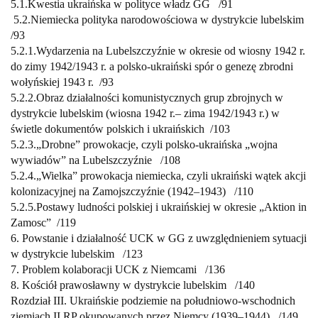
5.1.
Kwestia ukraińska w polityce władz GG /
91
5.2.
Niemiecka polityka narodowościowa w dystrykcie lubelskim
/
93
5.2.1.
Wydarzenia na Lubelszczyźnie w okresie od wiosny 1942 r.
do zimy
1942/1943 r. a polsko-ukraiński spór o genezę zbrodni
wołyńskiej
1943 r.
/
93
5.2.2.
Obraz działalności komunistycznych grup zbrojnych w
dystrykcie
lubelskim (wiosna 1942 r.
– zima 1942/1943 r.) w
świetle dokumentów
polskich i ukraińskich
/
103
5.2.3.
„Drobne” prowokacje, czyli polsko-ukraińska „wojna
wywiadów”
na Lubelszczyźnie
/
108
5.2.4.
„Wielka” prowokacja niemiecka, czyli ukraiński wątek akcji
kolonizacyjnej na Zamojszczyźnie (1942–1943) /
110
5.2.5.
Postawy ludności polskiej i ukraińskiej w okresie „Aktion in
Zamosc” /
119
6. Powstanie i działalność UCK w GG z uwzględnieniem sytuacji
w dystrykcie
lubelskim
/
123
7. Problem kolaboracji UCK z Niemcami
/
136
8. Kościół prawosławny w dystrykcie lubelskim /
140
Rozdział III. Ukraińskie podziemie na południowo-wschodnich
ziemiach
II RP okupowanych przez Niemcy (1939–1944)
/
149