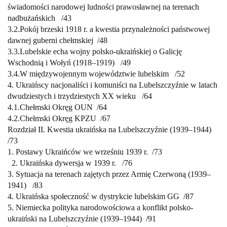
świadomości
narodowej ludności prawosławnej na terenach
nadbużańskich /
43
3.2.
Pokój brzeski 1918 r. a kwestia przynależności państwowej
dawnej guberni
chełmskiej
/
48
3.3.
Lubelskie echa wojny polsko-ukraińskiej o Galicję
Wschodnią i Wołyń
(1918–1919)
/
49
3.4.
W międzywojennym województwie lubelskim /
52
4. Ukraińscy nacjonaliści i komuniści na Lubelszczyźnie w latach
dwudziestych
i trzydziestych XX wieku /
64
4.1.
Chełmski Okręg OUN /
64
4.2.
Chełmski Okręg KPZU
/
67
Rozdział II. Kwestia ukraińska na Lubelszczyźnie (1939–1944)
/
73
1. Postawy Ukraińców we wrześniu 1939 r.
/
73
2. Ukraińska dywersja w 1939 r.
/
76
3. Sytuacja na terenach zajętych przez Armię Czerwoną (1939–
1941)
/
83
4. Ukraińska społeczność w dystrykcie lubelskim GG
/
87
5. Niemiecka polityka narodowościowa a konflikt polsko-
ukraiński
na Lubelszczyźnie (1939–1944) /
91