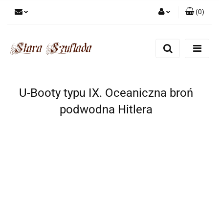
(
0
)
Zaloguj się
Zarejestruj się
Dodaj zgłoszenie
Zgody cookies
U-Booty typu IX. Oceaniczna broń
podwodna Hitlera