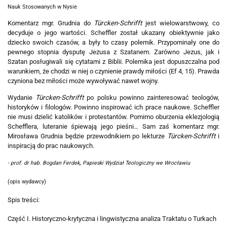
Nauk Stosowanych w Nysie
Komentarz mgr. Grudnia do
Türcken-Schrifft
jest wielowarstwowy, co
decyduje o jego wartości. Scheffler został ukazany obiektywnie jako
dziecko swoich czasów, a były to czasy polemik. Przypominały one do
pewnego stopnia dysputę Jezusa z Szatanem. Zarówno Jezus, jak i
Szatan posługiwali się cytatami z Biblii. Polemika jest dopuszczalna pod
warunkiem, że chodzi w niej o czynienie prawdy miłości (Ef 4, 15). Prawda
czyniona bez miłości może wywoływać nawet wojny.
Wydanie
Türcken-Schrifft
po polsku powinno zainteresować teologów,
historyków i filologów. Powinno inspirować ich prace naukowe. Scheffler
nie musi dzielić katolików i protestantów. Pomimo oburzenia eklezjologią
Schefflera, luteranie śpiewają jego pieśni… Sam zaś komentarz mgr.
Mirosława Grudnia będzie przewodnikiem po lekturze
Türcken-Schrifft
i
inspiracją do prac naukowych.
- prof. dr hab. Bogdan Ferdek
,
Papieski Wydział Teologiczny we Wrocławiu
(opis wydawcy)
Spis treści:
Część I. Historyczno-krytyczna i lingwistyczna analiza Traktatu o Turkach