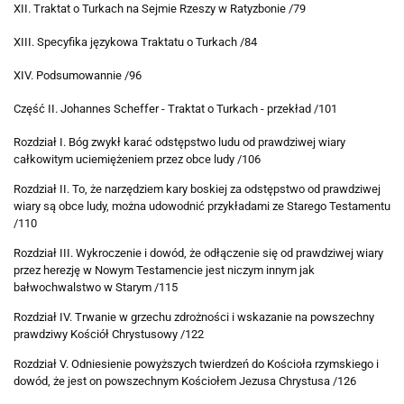
XII. Traktat o Turkach na Sejmie Rzeszy w Ratyzbonie /79
XIII. Specyfika językowa Traktatu o Turkach /84
XIV. Podsumowannie /96
Część II. Johannes Scheffer - Traktat o Turkach - przekład /101
Rozdział I. Bóg zwykł karać odstępstwo ludu od prawdziwej wiary
całkowitym uciemiężeniem przez obce ludy /106
Rozdział II. To, że narzędziem kary boskiej za odstępstwo od prawdziwej
wiary są obce ludy, można udowodnić przykładami ze Starego Testamentu
/110
Rozdział III. Wykroczenie i dowód, że odłączenie się od prawdziwej wiary
przez herezję w Nowym Testamencie jest niczym innym jak
bałwochwalstwo w Starym /115
Rozdział IV. Trwanie w grzechu zdrożności i wskazanie na powszechny
prawdziwy Kościół Chrystusowy /122
Rozdział V. Odniesienie powyższych twierdzeń do Kościoła rzymskiego i
dowód, że jest on powszechnym Kościołem Jezusa Chrystusa /126