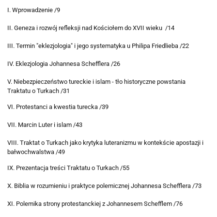
I. Wprowadzenie /9
II. Geneza i rozwój refleksji nad Kościołem do XVII wieku /14
III.
Termin "eklezjologia" i jego systematyka u Philipa Friedlieba
/22
IV. Eklezjologia Johannesa Schefflera /26
V. Niebezpieczeństwo tureckie i islam - tło historyczne powstania
Traktatu o Turkach /31
VI. Protestanci a kwestia turecka /39
VII. Marcin Luter i islam /43
VIII. Traktat o Turkach jako krytyka luteranizmu w kontekście apostazji i
bałwochwalstwa /49
IX. Prezentacja treści Traktatu o Turkach /55
X. Biblia w rozumieniu i praktyce polemicznej Johannesa Schefflera /73
XI. Polemika strony protestanckiej z Johannesem Schefflem /76