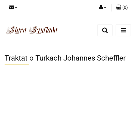
(
0
)
Zaloguj się
Zarejestruj się
Dodaj zgłoszenie
Zgody cookies
Traktat o Turkach Johannes Scheffler