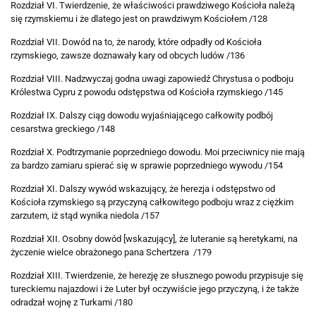
Rozdział VI. Twierdzenie, że właściwości prawdziwego Kościoła należą
się rzymskiemu i że dlatego jest on prawdziwym Kościołem /128
Rozdział VII. Dowód na to, że narody, które odpadły od Kościoła
rzymskiego, zawsze doznawały kary od obcych ludów /136
Rozdział VIII. Nadzwyczaj godna uwagi zapowiedź Chrystusa o podboju
Królestwa Cypru z powodu odstępstwa od Kościoła rzymskiego /145
Rozdział IX. Dalszy ciąg dowodu wyjaśniającego całkowity podbój
cesarstwa greckiego /148
Rozdział X. Podtrzymanie poprzedniego dowodu. Moi przeciwnicy nie mają
za bardzo zamiaru spierać się w sprawie poprzedniego wywodu /154
Rozdział XI. Dalszy wywód wskazujący, że herezja i odstępstwo od
Kościoła rzymskiego są przyczyną całkowitego podboju wraz z ciężkim
zarzutem, iż stąd wynika niedola /157
Rozdział XII. Osobny dowód [wskazujący], że luteranie są heretykami, na
życzenie wielce obrażonego pana Schertzera /179
Rozdział XIII. Twierdzenie, że herezję ze słusznego powodu przypisuje się
tureckiemu najazdowi i że Luter był oczywiście jego przyczyną, i że także
odradzał wojnę z Turkami /180