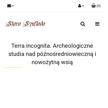
(
0
)
Zaloguj się
Zarejestruj się
Dodaj zgłoszenie
Zgody cookies
Terra incognita. Archeologiczne
studia nad późnośredniowieczną i
nowożytną wsią