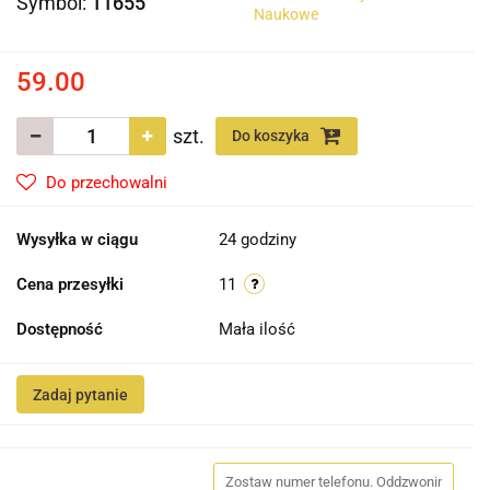
Symbol:
11655
Naukowe
59.00
szt.
Do koszyka
Do przechowalni
Wysyłka w ciągu
24 godziny
Cena przesyłki
11
Dostępność
Mała ilość
Zadaj pytanie