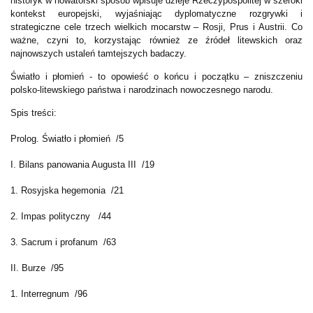
historyk w nowatorski sposób wpisuje dzieje Rzeczypospolitej w szeroki
kontekst europejski, wyjaśniając dyplomatyczne rozgrywki i
strategiczne cele trzech wielkich mocarstw – Rosji, Prus i Austrii. Co
ważne, czyni to, korzystając również ze źródeł litewskich oraz
najnowszych ustaleń tamtejszych badaczy.
Światło i płomień - to opowieść o końcu i początku – zniszczeniu
polsko-litewskiego państwa i narodzinach nowoczesnego narodu.
Spis treści:
Prolog. Światło i płomień /5
I. Bilans panowania Augusta III /19
1. Rosyjska hegemonia /21
2. Impas polityczny /44
3. Sacrum i profanum /63
II. Burze /95
1. Interregnum /96