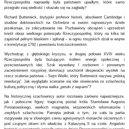
Rzeczpospolita naprawdę była państwem upadłym, które samo
przegrało swą wielkość i skazało się na zagładę?
Richard Butterwick, brytyjski profesor historii, absolwent Cambridge i
studiów doktoranckich na Oxfordzie w swoim najnowszym dziele
przekonuje, że zdecydowanie nie. Pozbawiony obciążeń i uprzedzeń
kreśli obraz wielkiego potencjału Rzeczypospolitej, który na kilka lat
zajaśniał pełnym blaskiem i spłonął – w ogniu rosyjskich dział w wojnie
o konstytucję 1792 i powstaniu kościuszkowskim.
Wychodząc z głębokiego kryzysu, w drugiej połowie XVIII wieku
Rzeczpospolita była buzującym kotłem energii społecznej i
przeciwstawnych idei. Szok wywołany I rozbiorem i ponownym
zacieśnieniem rosyjskiej dominacji uruchomił desperacki wysiłek na
rzecz ocalenia państwa – Sejm Wielki, który Butterwick nazywa „polską
rewolucją”. Jak wyglądało ścieranie się idei oświecenia ze szlachecką
kulturą polityczną i słynna walka „peruki z wąsami”?
Na historycznej szachownicy autor rozstawia zarówno najważniejsze,
jak i poboczne figury: tragiczną postać króla Stanisława Augusta
Poniatowskiego, wielkich magnatów, wizjonerskich reformatorów i
zwykłych szlachciców. Pamięta jednak o tym, że cała ta partia
rozgrywała się w złowrogim cieniu agresywnych monarchii ościennych i
pod czujnym okiem ich władców, z Katarzyną II na czele. Angielski