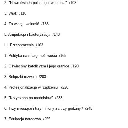
2. "Nowe światła polskiego tworzenia" /108
3. Wrak /118
4. Za wiarę i wolność /133
5. Amputacja i kauteryzacja /143
III. Przeobrażenia /163
1. Polityka na miarę możliwości /165
2. Oświecony katolicyzm i jego granice /190
3. Bolączki rozwoju /203
4. Profesjonalizacja w rządzeniu /220
5. "Krzyczano na modnisiów" /233
6. Trzy miesiące i trzy miliony za trzy godziny? /245
7. Edukacja narodowa /255