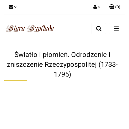
(
0
)
Zaloguj się
Zarejestruj się
Dodaj zgłoszenie
Zgody cookies
Światło i płomień. Odrodzenie i
zniszczenie Rzeczypospolitej (1733-
1795)