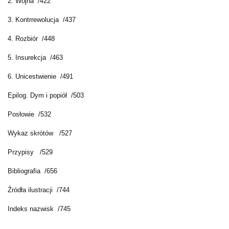
2. Wojna /422
3. Kontrrewolucja /437
4. Rozbiór /448
5. Insurekcja /463
6. Unicestwienie /491
Epilog. Dym i popiół /503
Posłowie /532
Wykaz skrótów /527
Przypisy /529
Bibliografia /656
Źródła ilustracji /744
Indeks nazwisk /745