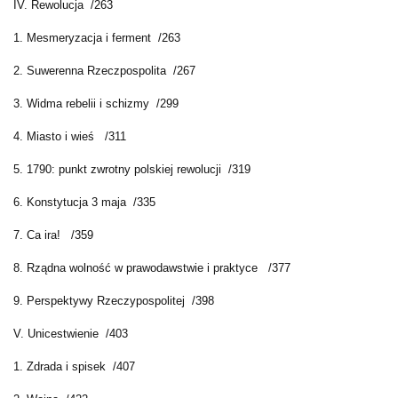
IV. Rewolucja /263
1. Mesmeryzacja i ferment /263
2. Suwerenna Rzeczpospolita /267
3. Widma rebelii i schizmy /299
4. Miasto i wieś /311
5. 1790: punkt zwrotny polskiej rewolucji /319
6. Konstytucja 3 maja /335
7. Ca ira! /359
8. Rządna wolność w prawodawstwie i praktyce /377
9. Perspektywy Rzeczypospolitej /398
V. Unicestwienie /403
1. Zdrada i spisek /407