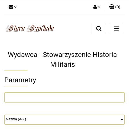
(
0
)
Zaloguj się
Zarejestruj się
Dodaj zgłoszenie
Zgody cookies
Wydawca - Stowarzyszenie Historia
Militaris
Parametry