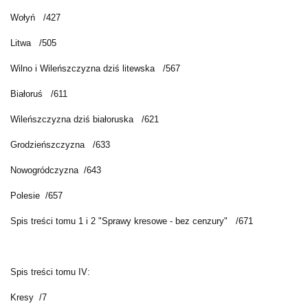
Wołyń /427
Litwa /505
Wilno i Wileńszczyzna dziś litewska /567
Białoruś /611
Wileńszczyzna dziś białoruska /621
Grodzieńszczyzna /633
Nowogródczyzna /643
Polesie /657
Spis treści tomu 1 i 2 "Sprawy kresowe - bez cenzury" /671
Spis treści tomu IV:
Kresy /7