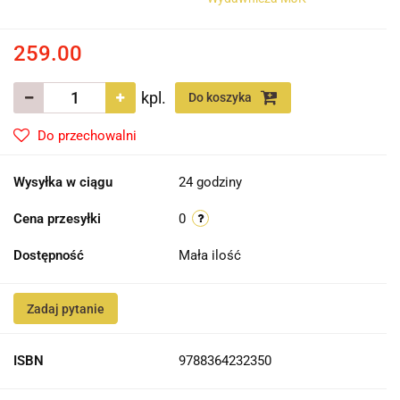
259.00
kpl.
Do koszyka
Do przechowalni
Wysyłka w ciągu
24 godziny
Cena przesyłki
0
Dostępność
Mała ilość
Zadaj pytanie
ISBN
9788364232350