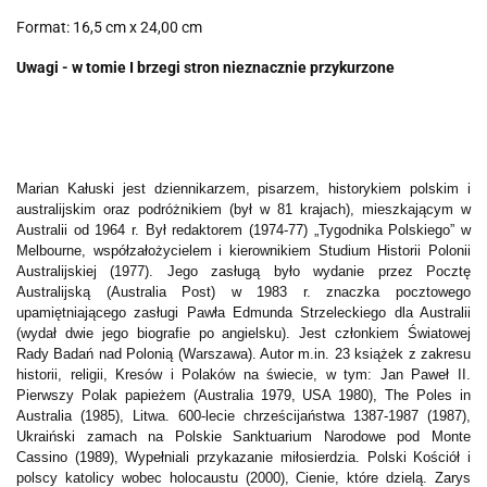
Format: 16,5 cm x 24,00 cm
Uwagi - w tomie I brzegi stron nieznacznie przykurzone
Marian Kałuski jest dziennikarzem, pisarzem, historykiem polskim i
australijskim oraz podróżnikiem (był w 81 krajach), mieszkającym w
Australii od 1964 r. Był redaktorem (1974-77) „Tygodnika Polskiego” w
Melbourne, współzałożycielem i kierownikiem Studium Historii Polonii
Australijskiej (1977). Jego zasługą było wydanie przez Pocztę
Australijską (Australia Post) w 1983 r. znaczka pocztowego
upamiętniającego zasługi Pawła Edmunda Strzeleckiego dla Australii
(wydał dwie jego biografie po angielsku). Jest członkiem Światowej
Rady Badań nad Polonią (Warszawa). Autor m.in. 23 książek z zakresu
historii, religii, Kresów i Polaków na świecie, w tym: Jan Paweł II.
Pierwszy Polak papieżem (Australia 1979, USA 1980), The Poles in
Australia (1985), Litwa. 600-lecie chrześcijaństwa 1387-1987 (1987),
Ukraiński zamach na Polskie Sanktuarium Narodowe pod Monte
Cassino (1989), Wypełniali przykazanie miłosierdzia. Polski Kościół i
polscy katolicy wobec holocaustu (2000), Cienie, które dzielą. Zarys