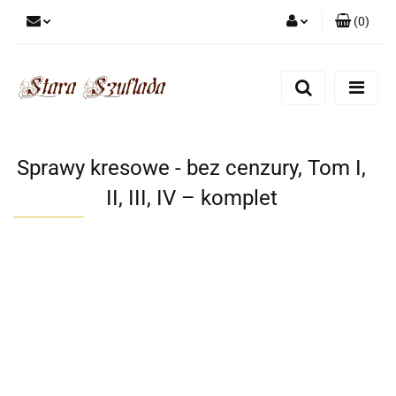
(
0
)
Zaloguj się
Zarejestruj się
Dodaj zgłoszenie
Zgody cookies
Sprawy kresowe - bez cenzury, Tom I,
II, III, IV – komplet