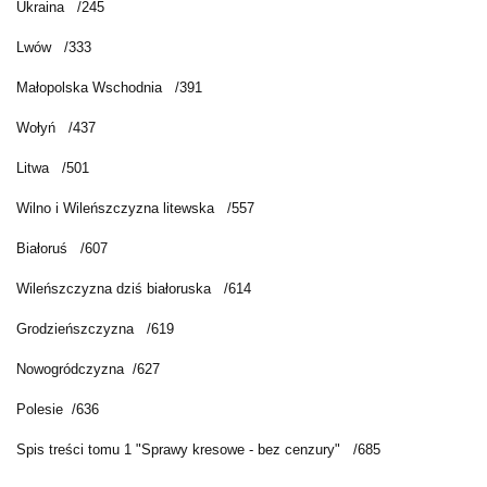
Ukraina /245
Lwów /333
Małopolska Wschodnia /391
Wołyń /437
Litwa /501
Wilno i Wileńszczyzna litewska /557
Białoruś /607
Wileńszczyzna dziś białoruska /614
Grodzieńszczyzna /619
Nowogródczyzna /627
Polesie /636
Spis treści tomu 1 "Sprawy kresowe - bez cenzury" /685