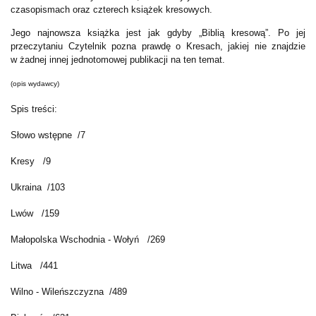
czasopismach oraz czterech książek kresowych.
Jego najnowsza książka jest jak gdyby „Biblią kresową”. Po jej
przeczytaniu Czytelnik pozna prawdę o Kresach, jakiej nie znajdzie
w żadnej innej jednotomowej publikacji na ten temat.
(opis wydawcy)
Spis treści:
Słowo wstępne /7
Kresy /9
Ukraina /103
Lwów /159
Małopolska Wschodnia - Wołyń /269
Litwa /441
Wilno - Wileńszczyzna /489