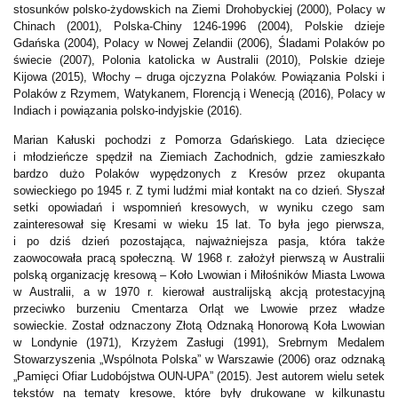
stosunków polsko-żydowskich na Ziemi Drohobyckiej (2000), Polacy w
Chinach (2001), Polska-Chiny 1246-1996 (2004), Polskie dzieje
Gdańska (2004), Polacy w Nowej Zelandii (2006), Śladami Polaków po
świecie (2007), Polonia katolicka w Australii (2010), Polskie dzieje
Kijowa (2015), Włochy – druga ojczyzna Polaków. Powiązania Polski i
Polaków z Rzymem, Watykanem, Florencją i Wenecją (2016), Polacy w
Indiach i powiązania polsko-indyjskie (2016).
Marian Kałuski pochodzi z Pomorza Gdańskiego. Lata dziecięce
i młodzieńcze spędził na Ziemiach Zachodnich, gdzie zamieszkało
bardzo dużo Polaków wypędzonych z Kresów przez okupanta
sowieckiego po 1945 r. Z tymi ludźmi miał kontakt na co dzień. Słyszał
setki opowiadań i wspomnień kresowych, w wyniku czego sam
zainteresował się Kresami w wieku 15 lat. To była jego pierwsza,
i po dziś dzień pozostająca, najważniejsza pasja, która także
zaowocowała pracą społeczną. W 1968 r. założył pierwszą w Australii
polską organizację kresową – Koło Lwowian i Miłośników Miasta Lwowa
w Australii, a w 1970 r. kierował australijską akcją protestacyjną
przeciwko burzeniu Cmentarza Orląt we Lwowie przez władze
sowieckie. Został odznaczony Złotą Odznaką Honorową Koła Lwowian
w Londynie (1971), Krzyżem Zasługi (1991), Srebrnym Medalem
Stowarzyszenia „Wspólnota Polska” w Warszawie (2006) oraz odznaką
„Pamięci Ofiar Ludobójstwa OUN-UPA” (2015). Jest autorem wielu setek
tekstów na tematy kresowe, które były drukowane w kilkunastu