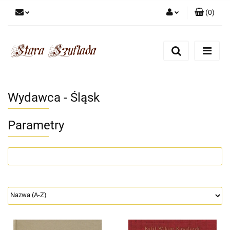
(
0
)
Zaloguj się
Zarejestruj się
Dodaj zgłoszenie
Zgody cookies
Wydawca - Śląsk
Parametry