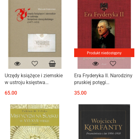
Produkt niedostępny
Urzędy książęce i ziemskie
Era Fryderyka II. Narodziny
w ustroju księstwa
pruskiej potęgi
cieszyńskiego (1477-1653)
gospodarczej w XVIII
65.00
35.00
stuleciu