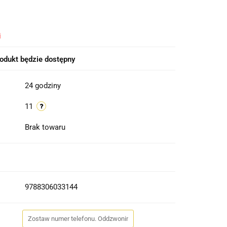
i
odukt będzie dostępny
24 godziny
11
Brak towaru
9788306033144