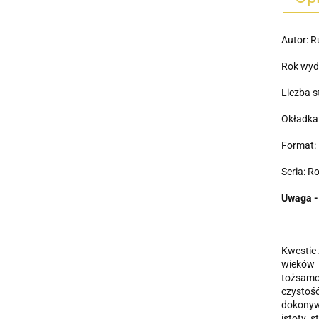
Autor: 
Rok wyd
Liczba s
Okładka
Format: 
Seria: R
Uwaga -
Kwestie 
wieków 
tożsamo
czystoś
dokonywa
istoty 