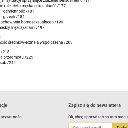
a i sytuacje sprzyjające zbliżeniu seksualnemu /171
e role płci a męska seksualność /177
 i odmienność /181
i grzech /184
zachowania homoseksualnego /190
między mężczyznami /197
e
ność średniowieczna a współczesna /203
 /215
ra przedmiotu /225
osób /242
acje
Zapisz się do newslettera
 prywatności
Ok, chcę sprawdzać co tam macie
a