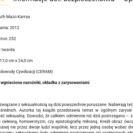
Ruth Mazo Karras
ania: 2012
tron: 252
: twarda
17,0 cm x 24,0 cm
odowody Cywilizacji (CERAM)
 wgniecione narożniki, okładka z zarysowaniami
związane z seksualnością są dziś powszechnie poruszane. Nabierają też
średnich. Autorka tej książki przedstawia temat w ogólnym zarysie
ść seksualną. Dowodzi, że całkiem odmiennie niż dziś postrzegano – 
ć cielesną, homoerotyzm, czy epistolografię miłosną. Kreśli obraz ó
nej nie przez dwoje ludzi wspólnie, lecz przez jedną osobę wobec dr
stosunku seksualnego było odmienne postrzeganie ról społecznych p