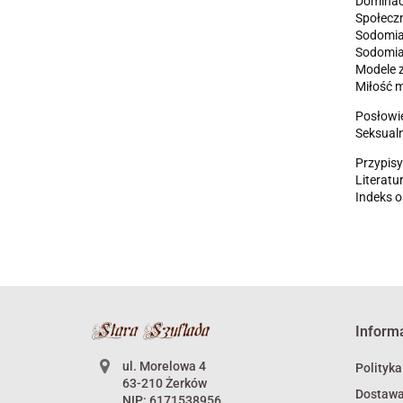
Dominacj
Społeczn
Sodomia
Sodomia 
Modele 
Miłość 
Posłowi
Seksual
Przypisy
Literatu
Indeks 
Inform
ul. Morelowa 4
Polityka
63-210 Żerków
Dostaw
NIP: 6171538956