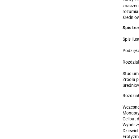
znaczen
rozumia
średniow
Spis tre
Spis ilus
Podzięk
Rozdział
Studium 
Źródła 
Średniow
Rozdział
Wczesne
Monasty
Celibat
Wybór ży
Dziewict
Erotyzm 