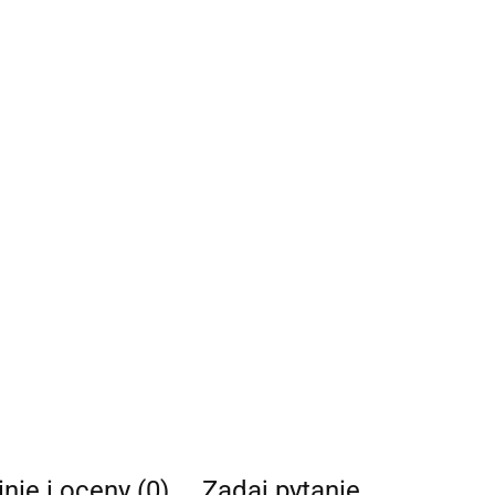
nie i oceny (0)
Zadaj pytanie