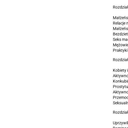
Rozdział
Małżeńs
Relacje
Małżeńst
Bezdziet
Seks mał
Mężowie,
Praktyki
Rozdział
Kobiety 
Aktywno
Konkubi
Prostytu
Aktywno
Przemoc
Seksualn
Rozdział
Uprzywi