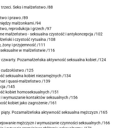
 trzeci.
Seks i małżeństwo /88
two i prawo /89
 między małżonkami /94
wo, reprodukcja i grzech /97
ne małżeństwo - seksualna czystość i antykoncepcja /102
żeński i czystość rytualna /108
 żony i przyjemność /111
 seksualne w małżeństwie /116
 czwarty.
Pozamałżeńska aktywność seksualna kobiet /124
i cudzołóstwo /125
ść seksualna kobiet niezamężnych /134
nat i quasi-małżeństwo /139
cja /145
ść kobiet homoseksualnych /151
 i wymuszanie kontaktów seksualnych /156
ość kobiet jako zagrożenie /161
 piąty.
Pozamałżeńska aktywność seksualna mężczyzn /165
lejowanie mężczyzn i wymuszanie czynności seksualnych /166