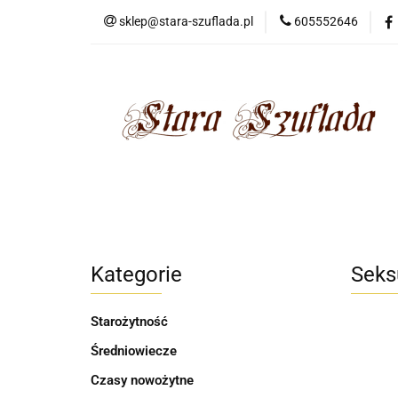
sklep@stara-szuflada.pl
605552646
NOWOŚCI
STA
Wszystkie kategorie
NOWO
Kategorie
Seks
Starożytność
Średniowiecze
Czasy nowożytne