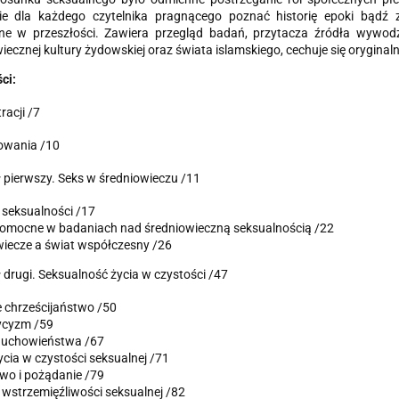
ie dla każdego czytelnika pragnącego poznać historię epoki bądź 
ne w przeszłości. Zawiera przegląd badań, przytacza źródła wywodzą
iecznej kultury żydowskiej oraz świata islamskiego, cechuje się oryginaln
ści:
tracji /7
owania /10
 pierwszy.
Seks w średniowieczu /11
seksualności /17
pomocne w badaniach nad średniowieczną seksualnością /22
iecze a świat współczesny /26
 drugi.
Seksualność życia w czystości /47
 chrześcijaństwo /50
cyzm /59
 duchowieństwa /67
cia w czystości seksualnej /71
wo i pożądanie /79
wstrzemięźliwości seksualnej /82