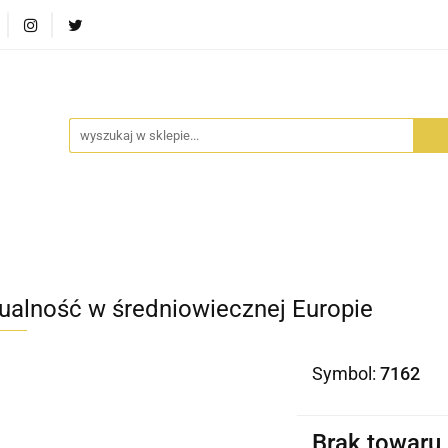
RA SZUFLADA
INFORTEDITION
TETRAGON
AVALO
ŚCI
STARA SZUFLADA
INFORTEDITION
TETRAGO
ualność w średniowiecznej Europie
Symbol:
7162
Brak towaru