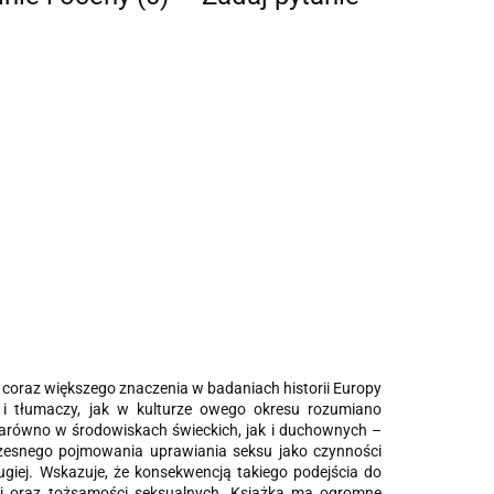
 coraz większego znaczenia w badaniach historii Europy
 i tłumaczy, jak w kulturze owego okresu rozumiano
zarówno w środowiskach świeckich, jak i duchownych –
wczesnego pojmowania uprawiania seksu jako czynności
ugiej. Wskazuje, że konsekwencją takiego podejścia do
łci oraz tożsamości seksualnych. Książka ma ogromne