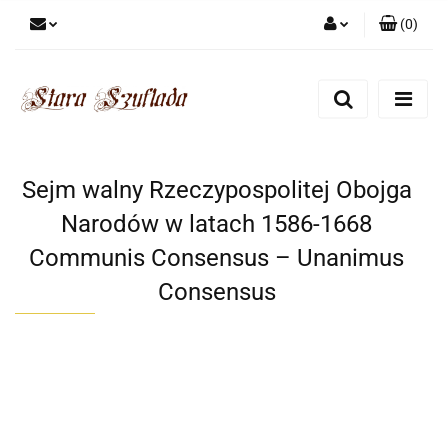
(
0
)
Zaloguj się
Zarejestruj się
Dodaj zgłoszenie
Zgody cookies
Sejm walny Rzeczypospolitej Obojga
Narodów w latach 1586-1668
Communis Consensus – Unanimus
Consensus