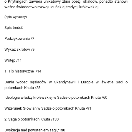
o Knytlingach zawiera unikatowy zbiór poezji skaldów, ponadto stanowi
ważne świadectwo rozwoju duńskiej tradycji królewskiej.
(opis wydawcy)
Spis treści:
Podziękowania /7
Wykaz skrótów /9
Wstęp /11
1. Tło historyczne /14
Dania wobec sąsiadów w Skandynawii i Europie w świetle Sagi o
potomkach Knuta /28
Ideologia władzy królewskiej w Sadze o potomkach Knuta /60
Wizerunek Słowian w Sadze o potomkach Knuta /91
2. Saga o potomkach Knuta /130
Dyskucja nad powstaniem sagi /130