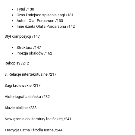
Tytuł /130
Czas i miejsce spisania sagi /131
Autor - Olaf Poroarson /133
Inne dzieła Olafa Poroarsona /142
Styl kompozycji /147
Struktura /147
Poezja skaldów /162
Rękopisy /212
3. Relacje intertekstualne /217
Sagi królewskie /217
Historiografia duńska /232
Aluzje biblijne /238
Nawiązania do literatury łacińskiej /241
Tradycja ustna i źródła ustne /244