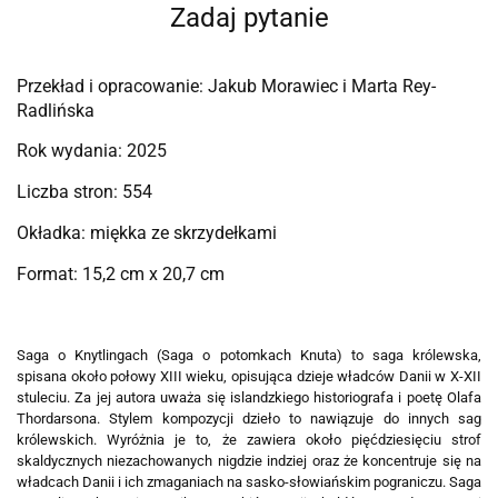
Zadaj pytanie
Przekład i opracowanie: Jakub Morawiec i Marta Rey-
Radlińska
Rok wydania: 2025
Liczba stron: 554
Okładka: miękka ze skrzydełkami
Format: 15,2 cm x 20,7 cm
Saga o Knytlingach (Saga o potomkach Knuta) to saga królewska,
spisana około połowy XIII wieku, opisująca dzieje władców Danii w X-XII
stuleciu. Za jej autora uważa się islandzkiego historiografa i poetę Olafa
Thordarsona. Stylem kompozycji dzieło to nawiązuje do innych sag
królewskich. Wyróżnia je to, że zawiera około pięćdziesięciu strof
skaldycznych niezachowanych nigdzie indziej oraz że koncentruje się na
władcach Danii i ich zmaganiach na sasko-słowiańskim pograniczu. Saga