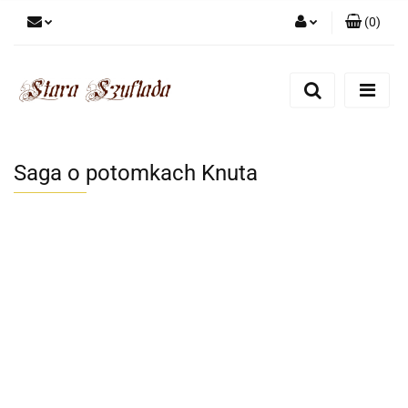
(
0
)
Zaloguj się
Zarejestruj się
Dodaj zgłoszenie
Zgody cookies
Saga o potomkach Knuta