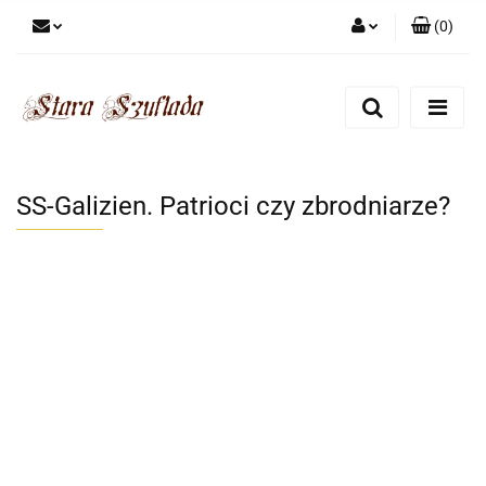
(
0
)
Zaloguj się
Zarejestruj się
Dodaj zgłoszenie
Zgody cookies
SS-Galizien. Patrioci czy zbrodniarze?