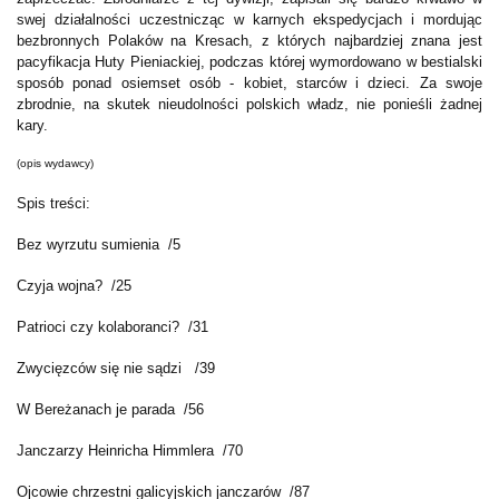
swej działalności uczestnicząc w karnych ekspedycjach i mordując
bezbronnych Polaków na Kresach, z których najbardziej znana jest
pacyfikacja Huty Pieniackiej, podczas której wymordowano w bestialski
sposób ponad osiemset osób - kobiet, starców i dzieci. Za swoje
zbrodnie, na skutek nieudolności polskich władz, nie ponieśli żadnej
kary.
(opis wydawcy)
Spis treści:
Bez wyrzutu sumienia /5
Czyja wojna? /25
Patrioci czy kolaboranci? /31
Zwycięzców się nie sądzi /39
W Bereżanach je parada /56
Janczarzy Heinricha Himmlera /70
Ojcowie chrzestni galicyjskich janczarów /87