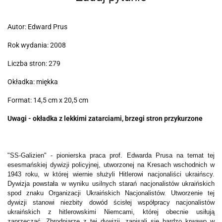
Autor: Edward Prus
Rok wydania: 2008
Liczba stron: 279
Okładka: miękka
Format: 14,5 cm x 20,5 cm
Uwagi - okładka z lekkimi zatarciami, brzegi stron przykurzone
"SS-Galizien" - pionierska praca prof. Edwarda Prusa na temat tej
esesmańskiej dywizji policyjnej, utworzonej na Kresach wschodnich w
1943 roku, w której wiernie służyli Hitlerowi nacjonaliści ukraińscy.
Dywizja powstała w wyniku usilnych starań nacjonalistów ukraińskich
spod znaku Organizacji Ukraińskich Nacjonalistów. Utworzenie tej
dywizji stanowi niezbity dowód ścisłej współpracy nacjonalistów
ukraińskich z hitlerowskimi Niemcami, której obecnie usiłują
zaprzeczać. Zbrodniarze z tej dywizji, zapisali się bardzo krwawo w