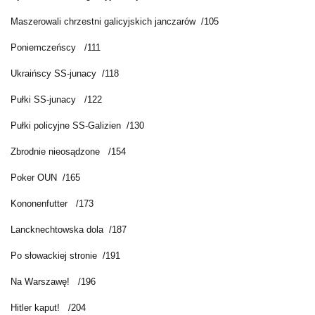
Maszerowali chrzestni galicyjskich janczarów /105
Poniemczeńscy /111
Ukraińscy SS-junacy /118
Pułki SS-junacy /122
Pułki policyjne SS-Galizien /130
Zbrodnie nieosądzone /154
Poker OUN /165
Kononenfutter /173
Lancknechtowska dola /187
Po słowackiej stronie /191
Na Warszawę! /196
Hitler kaput! /204