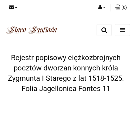
(
0
)
Zaloguj się
Zarejestruj się
Dodaj zgłoszenie
Zgody cookies
Rejestr popisowy ciężkozbrojnych
pocztów dworzan konnych króla
Zygmunta I Starego z lat 1518-1525.
Folia Jagellonica Fontes 11