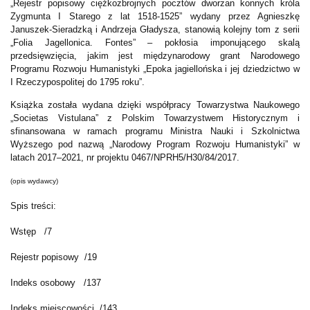
„Rejestr popisowy ciężkozbrojnych pocztów dworzan konnych króla
Zygmunta I Starego z lat 1518-1525” wydany przez Agnieszkę
Januszek-Sieradzką i Andrzeja Gładysza, stanowią kolejny tom z serii
„Folia Jagellonica. Fontes” – pokłosia imponującego skalą
przedsięwzięcia, jakim jest międzynarodowy grant Narodowego
Programu Rozwoju Humanistyki „Epoka jagiellońska i jej dziedzictwo w
I Rzeczypospolitej do 1795 roku”.
Książka została wydana dzięki współpracy Towarzystwa Naukowego
„Societas Vistulana” z Polskim Towarzystwem Historycznym i
sfinansowana w ramach programu Ministra Nauki i Szkolnictwa
Wyższego pod nazwą „Narodowy Program Rozwoju Humanistyki” w
latach 2017–2021, nr projektu 0467/NPRH5/H30/84/2017.
(opis wydawcy)
Spis treści:
Wstęp /7
Rejestr popisowy /19
Indeks osobowy /137
Indeks miejscowości /143