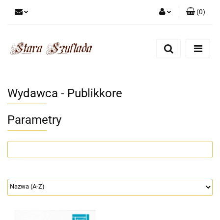
(
0
)
Zaloguj się
Zarejestruj się
Dodaj zgłoszenie
Zgody cookies
Wydawca - Publikkore
Parametry