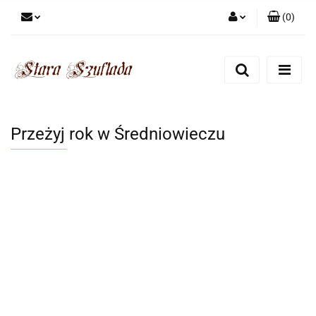
(
0
)
Zaloguj się
Zarejestruj się
Dodaj zgłoszenie
Zgody cookies
Przeżyj rok w Średniowieczu