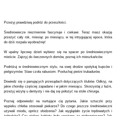
Przeżyj prawdziwą podróż do przeszłości.
Średniowiecze niezmiennie fascynuje i ciekawi. Teraz masz okazję
przeżyć cały rok, miesiąc po miesiącu, w tej intrygującej epoce, która
do dziś rozpala wyobraźnię!
W upalny lipcowy dzień wybierz się na spacer po średniowiecznym
mieście. Zajrzyj do ówczesnych domów, poznaj ich mieszkańców.
Podróżuj w średniowiecznym stylu, na swej drodze spotykaj kupców i
pielgrzymów. Staw czoła rabusiom. Posłuchaj pieśni trubadurów.
Dowiedz się o panujących przesądach dotyczących ślubów. Odkryj, na
jakie choroby częściej zapadano i w jakim miesiącu. Skorzystaj z łaźni,
przeżyj wizytę u dentysty i nie daj się położyć na stole chirurga.
Poznaj odpowiedzi na nurtujące cię pytania. Jakie sztuczki przy
wypieku chleba stosowali piekarze? Do czego jeszcze średniowieczni
używali miodu, oprócz słodzenia? Jak wyglądało życie trędowatych i
żebraków? Czy piękne kobiety były uważane za niebezpieczne? Jak