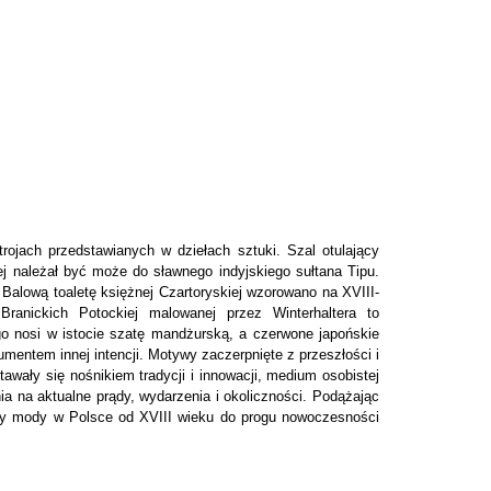
rojach przedstawianych w dziełach sztuki. Szal otulający
ej należał być może do sławnego indyjskiego sułtana Tipu.
 Balową toaletę księżnej Czartoryskiej wzorowano na XVIII-
 Branickich Potockiej malowanej przez Winterhaltera to
go nosi w istocie szatę mandżurską, a czerwone japońskie
mentem innej intencji. Motywy zaczerpnięte z przeszłości i
tawały się nośnikiem tradycji i innowacji, medium osobistej
a na aktualne prądy, wydarzenia i okoliczności. Podążając
ltury mody w Polsce od XVIII wieku do progu nowoczesności