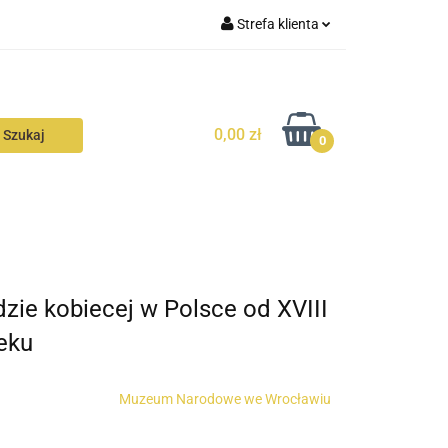
Strefa klienta
N
KONTAKT
Zaloguj się
Zarejestruj się
0,00 zł
Dodaj zgłoszenie
0
Zgody cookies
N
AVALON
KONTAKT
zie kobiecej w Polsce od XVIII
eku
Muzeum Narodowe we Wrocławiu