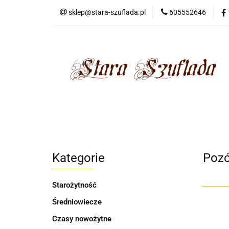
sklep@stara-szuflada.pl
605552646
NOWOŚCI
STA
Wszystkie kategorie
NOWO
Kategorie
Pozó
Starożytność
Średniowiecze
Czasy nowożytne