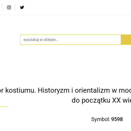
RA SZUFLADA
INFORTEDITION
TETRAGON
AVALO
ŚCI
STARA SZUFLADA
INFORTEDITION
TETRAGO
r kostiumu. Historyzm i orientalizm w mod
do początku XX wi
Symbol:
9598