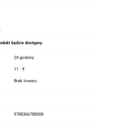
i
odukt będzie dostępny
24 godziny
11
Brak towaru
9788366788008