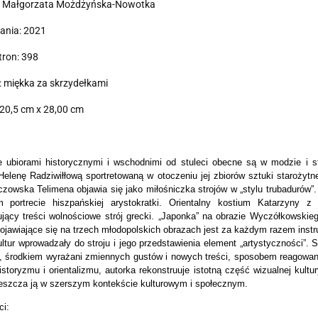
: Małgorzata Możdżyńska-Nowotka
ania: 2021
tron: 398
 miękka za skrzydełkami
20,5 cm x 28,00 cm
je ubiorami historycznymi i wschodnimi od stuleci obecne są w modzie i st
Helenę Radziwiłłową sportretowaną w otoczeniu jej zbiorów sztuki starożytn
czowska Telimena objawia się jako miłośniczka strojów w „stylu trubadurów”.
 portrecie hiszpańskiej arystokratki. Orientalny kostium Katarzyny z
jący treści wolnościowe strój grecki. „Japonka” na obrazie Wyczółkowskie
ojawiające się na trzech młodopolskich obrazach jest za każdym razem instru
ltur wprowadzały do stroju i jego przedstawienia element „artystyczności”. S
i, środkiem wyrażani zmiennych gustów i nowych treści, sposobem reagowani
istoryzmu i orientalizmu, autorka rekonstruuje istotną część wizualnej ku
eszcza ją w szerszym kontekście kulturowym i społecznym.
ci: