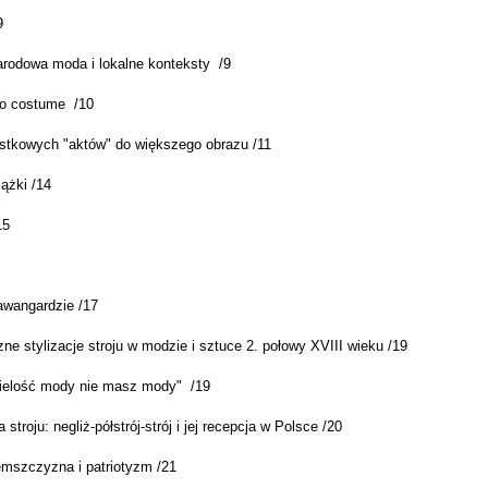
9
rodowa moda i lokalne konteksty /9
o costume /10
stkowych "aktów" do większego obrazu /11
ążki /14
15
wangardzie /17
e stylizacje stroju w modzie i sztuce 2. połowy XVIII wieku /19
ielość mody nie masz mody" /19
a stroju: negliż-półstrój-strój i jej recepcja w Polsce /20
mszczyzna i patriotyzm /21