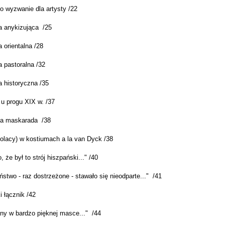
o wyzwanie dla artysty /22
ja anykizująca /25
a orientalna /28
a pastoralna /32
a historyczna /35
 u progu XIX w. /37
ka maskarada /38
Polacy) w kostiumach a la van Dyck /38
 że był to strój hiszpański..." /40
stwo - raz dostrzeżone - stawało się nieodparte..." /41
 łącznik /42
any w bardzo pięknej masce..." /44