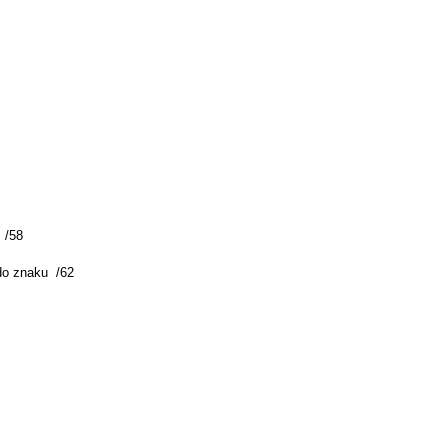
 /58
 do znaku /62