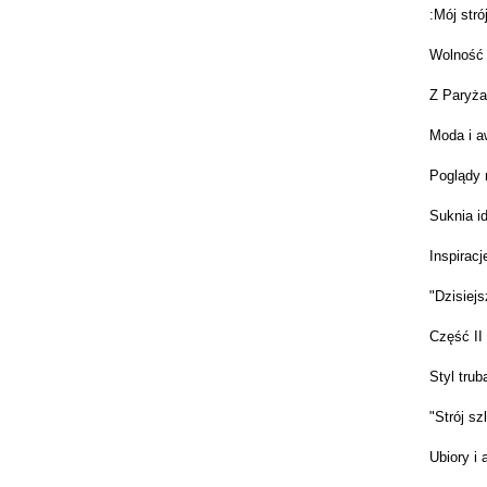
:Mój stró
Wolność 
Z Paryża
Moda i a
Poglądy 
Suknia i
Inspirac
"Dzisiejs
Część II
Styl trub
"Strój sz
Ubiory i 