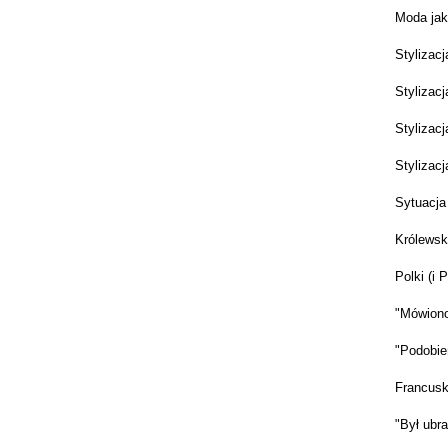
Moda jak
Stylizac
Stylizacj
Stylizacj
Stylizacj
Sytuacja
Królews
Polki (i 
"Mówiono,
"Podobień
Francuski
"Był ubr