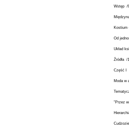
Wstęp /
Międzyna
Kostium 
Od jedno
Układ ksi
Źródła /
Część I
Moda w a
Tematyczn
"Przez w
Hierarchi
Cudzozie