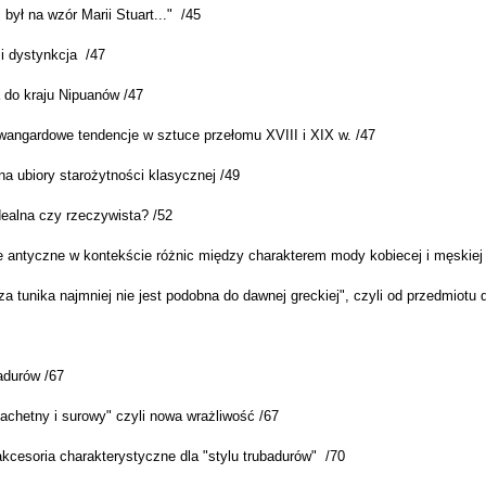
j był na wzór Marii Stuart..." /45
i dystynkcja /47
 do kraju Nipuanów /47
wangardowe tendencje w sztuce przełomu XVIII i XIX w. /47
na ubiory starożytności klasycznej /49
dealna czy rzeczywista? /52
je antyczne w kontekście różnic między charakterem mody kobiecej i męskiej
za tunika najmniej nie jest podobna do dawnej greckiej", czyli od przedmiotu
adurów /67
lachetny i surowy" czyli nowa wrażliwość /67
akcesoria charakterystyczne dla "stylu trubadurów" /70