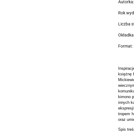
Autorka
Rok wyd
Liczba s
Okładka:
Format: 
Inspirac
księżnę 
Mickiewi
wiecznym
komuniku
kimono p
innych ku
ekspresj
tropem h
oraz umi
Spis treś