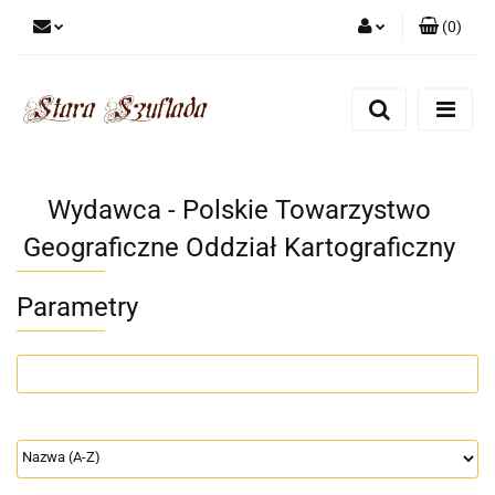
(
0
)
Zaloguj się
Zarejestruj się
Dodaj zgłoszenie
Zgody cookies
Wydawca - Polskie Towarzystwo
Geograficzne Oddział Kartograficzny
Parametry