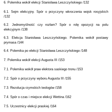
6.
Polemika wokół elekcji Stanisława Leszczyńskiego /132
6.1. Sejm elekcyjny. Spór o przyczyny wkroczenia wojsk rosyjskich
/132
6.2. Jednomyślność czy rozłam? Spór o rolę opozycji na polu
elekcyjnym /138
6.3. Elekcja Stanisława Leszczyńskiego. Polemika wokół postawy
prymasa /144
6.4. Polemika po elekcji
Stanisława Leszczyńskiego /148
7.
Polemika wokół elekcji Augusta III /153
7.1.
Polemika wokół praw elektora saskiego tronu /153
7.2. Spór o przyczyny wyboru Augusta III /155
7.3. Rezolucja rzymskich teologów /158
7.4. Spór o czas i miejsce elekcji Wettina /162
7.5. Uczestnicy elekcji praskiej /164