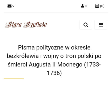
(
0
)
Zaloguj się
Zarejestruj się
Dodaj zgłoszenie
Zgody cookies
Pisma polityczne w okresie
bezkrólewia i wojny o tron polski po
śmierci Augusta II Mocnego (1733-
1736)