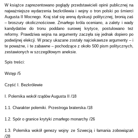
W książce zaprezentowano poglądy przedstawicieli opinii publicznej na
najważniejsze wydarzenia bezkrólewia i wojny o tron polski po śmierci
Augusta II Mocnego. Kraj stał się areną dyskusji politycznej, bronią zaś
– broszury okolicznościowe. Zmarłego króla oceniano, a zalety i wady
kandydatów do tronu poddano surowej krytyce, postulowano też
reformy. Prawdziwa wojna na argumenty zaczęła się jednak dopiero po
podwójnej elekcji. W pracy ukazane zostały najciekawsze argumenty – i
te poważne, i te zabawne – pochodzące z około 500 pism politycznych,
zestawionych w szczegółowym aneksie.
Spis treści:
Wstęp /5
Część I. Bezkrólewie
I. Polemika wokół rządów Augusta II /18
1.1. Charakter polemiki. Przestroga braterska /18
1.2. Spór o granice krytyki zmarłego monarchy /26
1.3. Polemika wokół genezy wojny ze Szwecją i łamania zobowiązań
/28