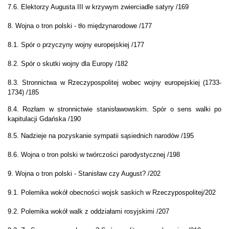
7.6. Elektorzy Augusta III w krzywym zwierciadle satyry /169
8. Wojna o tron polski - tło międzynarodowe /177
8.1. Spór o przyczyny wojny europejskiej /177
8.2. Spór o skutki wojny dla Europy /182
8.3. Stronnictwa w Rzeczypospolitej wobec wojny europejskiej (1733-
1734) /185
8.4. Rozłam w stronnictwie stanisławowskim. Spór o sens walki po
kapitulacji Gdańska /190
8.5. Nadzieje na pozyskanie sympatii sąsiednich narodów /195
8.6. Wojna o tron polski w twórczości parodystycznej /198
9. Wojna o tron polski - Stanisław czy August? /202
9.1. Polemika wokół obecności wojsk saskich w
Rzeczypospolitej
/202
9.2.
Polemika wokół walk z oddziałami rosyjskimi /207