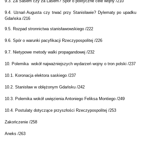
9.3. Za Sasem czy za Lasem? Spór o polityczne cele wojny /210
9.4. Uznań Augusta czy trwać przy Stanisławie? Dylematy po upadku
Gdańska /216
9.5. Rozpad stronnictwa stanisławowskiego /222
9.6. Spór o warunki pacyfikacji Rzeczypospolitej /226
9.7. Nietypowe metody walki propagandowej /232
10. Polemika
wokół najważniejszych wydarzeń wojny o tron polski /237
10.1. Koronacja elektora saskiego /237
10.2. Stanisław w oblężonym Gdańsku /242
10.3.
Polemika wokół uwięzienia Antoniego Feliksa Montiego /249
10.4. Postulaty dotyczące przyszłości Rzeczypospolitej /253
Zakończenie /258
Aneks /263