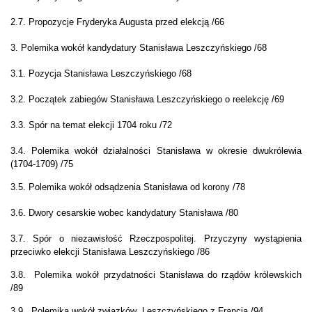
2.7. Propozycje Fryderyka Augusta przed elekcją /66
3. Polemika wokół kandydatury Stanisława Leszczyńskiego /68
3.1. Pozycja Stanisława Leszczyńskiego /68
3.2. Początek zabiegów
Stanisława Leszczyńskiego o reelekcję /69
3.3. Spór na temat elekcji 1704 roku /72
3.4.
Polemika wokół działalności Stanisława w okresie dwukrólewia
(1704-1709) /75
3.5.
Polemika wokół odsądzenia Stanisława od korony /78
3.6. Dwory cesarskie wobec
kandydatury Stanisława /80
3.7. Spór o niezawisłość Rzeczpospolitej. Przyczyny wystąpienia
przeciwko elekcji
Stanisława Leszczyńskiego /86
3.8.
Polemika wokół przydatności Stanisława do rządów królewskich
/89
3.9.
Polemika wokół związków
Leszczyńskiego z Francją /94