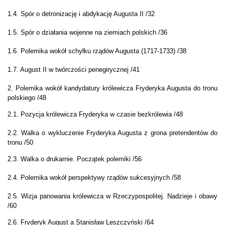
1.4. Spór o detronizację i abdykację Augusta II /32
1.5. Spór o działania wojenne na ziemiach polskich /36
1.6. Polemika wokół schyłku rządów Augusta (1717-1733) /38
1.7. August II w twórczości penegirycznej /41
2. Polemika wokół kandydatury królewicza Fryderyka Augusta do tronu
polskiego /48
2.1. Pozycja królewicza Fryderyka w czasie bezkrólewia /48
2.2. Walka o wykluczenie Fryderyka Augusta z grona pretendentów do
tronu /50
2.3. Walka o drukarnie. Początek polemiki /56
2.4. Polemika wokół perspektywy rządów sukcesyjnych /58
2.5. Wizja panowania królewicza w Rzeczypospolitej. Nadzieje i obawy
/60
2.6. Fryderyk August a Stanisław Leszczyński /64