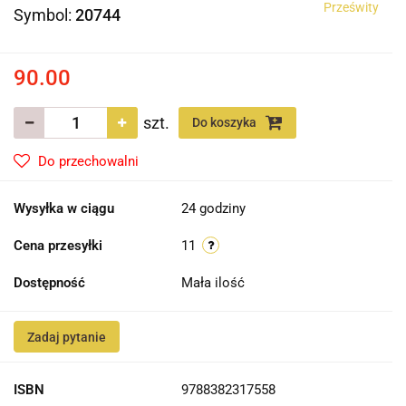
Prześwity
Symbol:
20744
90.00
szt.
Do koszyka
Do przechowalni
Wysyłka w ciągu
24 godziny
Cena przesyłki
11
Dostępność
Mała ilość
Zadaj pytanie
ISBN
9788382317558