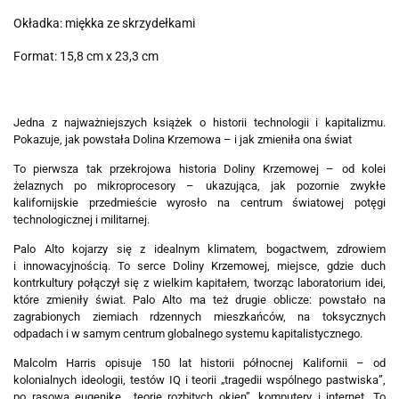
Okładka: miękka ze skrzydełkami
Format: 15,8 cm x 23,3 cm
Jedna z najważniejszych książek o historii technologii i kapitalizmu.
Pokazuje, jak powstała Dolina Krzemowa – i jak zmieniła ona świat
To pierwsza tak przekrojowa historia Doliny Krzemowej – od kolei
żelaznych po mikroprocesory – ukazująca, jak pozornie zwykłe
kalifornijskie przedmieście wyrosło na centrum światowej potęgi
technologicznej i militarnej.
Palo Alto kojarzy się z idealnym klimatem, bogactwem, zdrowiem
i innowacyjnością. To serce Doliny Krzemowej, miejsce, gdzie duch
kontrkultury połączył się z wielkim kapitałem, tworząc laboratorium idei,
które zmieniły świat. Palo Alto ma też drugie oblicze: powstało na
zagrabionych ziemiach rdzennych mieszkańców, na toksycznych
odpadach i w samym centrum globalnego systemu kapitalistycznego.
Malcolm Harris opisuje 150 lat historii północnej Kalifornii – od
kolonialnych ideologii, testów IQ i teorii „tragedii wspólnego pastwiska”,
po rasową eugenikę, „teorię rozbitych okien”, komputery i internet. To