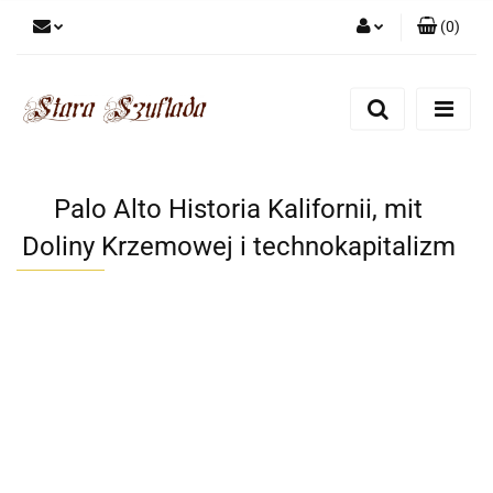
(
0
)
Zaloguj się
Zarejestruj się
Dodaj zgłoszenie
Zgody cookies
Palo Alto Historia Kalifornii, mit
Doliny Krzemowej i technokapitalizm