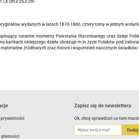
17,6 cm x 25,0 cm
oryginałów wydanych w latach 1870-1880, cztery tomy w jednym wolumi
opisujący ostatnie momenty Powstania Styczniowego oraz dzieje Polsk
na kartkach niniejszego dzieła obrazuje m.in.życie Polaków pod zaboram
 materiałów źródłowych oraz historii i wspomnień naocznych świadków i
acje
Zapisz się do newslettera
 prywatności
Ok, chcę sprawdzać co tam macie
a
 płatności