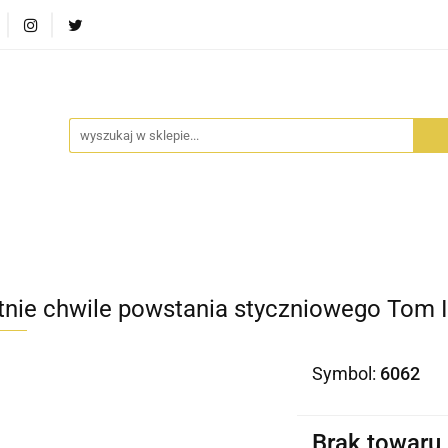
RA SZUFLADA
INFORTEDITION
TETRAGON
AVALO
ŚCI
STARA SZUFLADA
INFORTEDITION
TETRAGO
tnie chwile powstania styczniowego Tom I
Symbol:
6062
Brak towaru