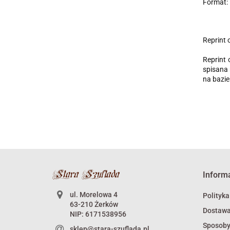
Format: 
Reprint 
Reprint 
spisana 
na bazie
Inform
ul. Morelowa 4
Polityka
63-210 Żerków
Dostaw
NIP: 6171538956
Sposoby
sklep@stara-szuflada.pl