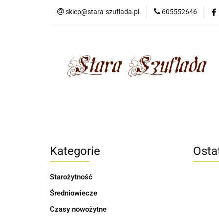
sklep@stara-szuflada.pl
605552646
NOWOŚCI
STA
Wszystkie kategorie
NOWO
Kategorie
Osta
Starożytność
Średniowiecze
Czasy nowożytne