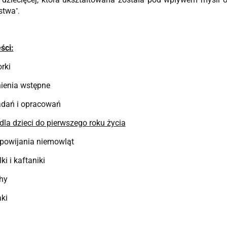
stwa
".
ści:
rki
ienia wstępne
adań i opracowań
dla dzieci do pierwszego roku życia
spowijania niemowląt
ki i kaftaniki
chy
aki