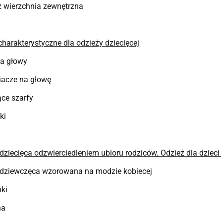
ż wierzchnia zewnętrzna
charakterystyczne dla odzieży dziecięcej
ia głowy
iacze na głowę
ce szarfy
ki
dziecięca odzwierciedleniem ubioru rodziców. Odzież dla dzieci
 dziewczęca wzorowana na modzie kobiecej
nki
na