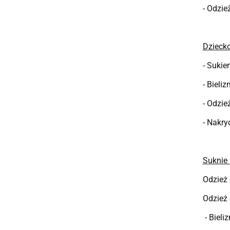
- Odzie
Dziecko
- Sukie
- Bieliz
- Odzie
- Nakry
Suknie 
Odzież
Odzież
- Bieli