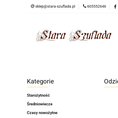
sklep@stara-szuflada.pl
605552646
NOWOŚCI
STA
Wszystkie kategorie
NOWO
Kategorie
Odzi
Starożytność
Średniowiecze
Czasy nowożytne