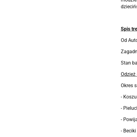
dzieciń
Spis tre
Od Auto
Zagadn
Stan b
Odzież 
Okres 
- Koszul
- Pielu
- Powij
- Beciki