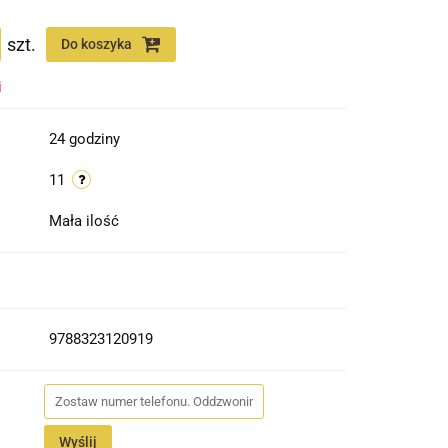
szt.
Do koszyka
i
24 godziny
11
Mała ilość
9788323120919
Wyślij