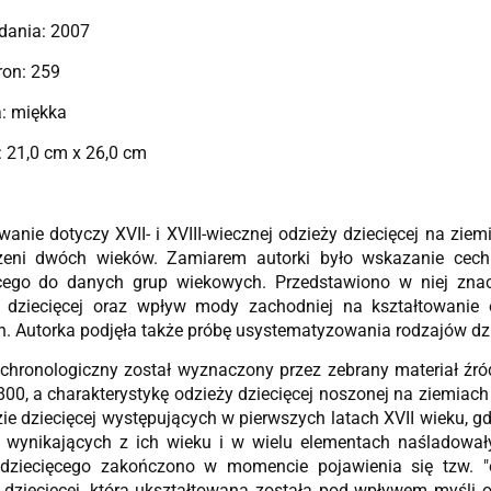
dania: 2007
tron: 259
: miękka
 21,0 cm x 26,0 cm
anie dotyczy XVII- i XVIII-wiecznej odzieży dziecięcej na zie
rzeni dwóch wieków. Zamiarem autorki było wskazanie cech
cego do danych grup wiekowych. Przedstawiono w niej znac
 dziecięcej oraz wpływ mody zachodniej na kształtowanie o
h. Autorka podjęła także próbę usystematyzowania rodzajów dz
chronologiczny został wyznaczony przez zebrany materiał źr
00, a charakterystykę odzieży dziecięcej noszonej na ziemiach
e dziecięcej występujących w pierwszych latach XVII wieku, gdy
b wynikających z ich wieku i w wielu elementach naśladowa
 dziecięcego zakończono w momencie pojawienia się tzw. "
dziecięcej, która ukształtowana została pod wpływem myśli o