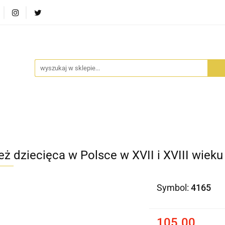
RA SZUFLADA
INFORTEDITION
TETRAGON
AVALO
ŚCI
STARA SZUFLADA
INFORTEDITION
TETRAGO
eż dziecięca w Polsce w XVII i XVIII wieku
Symbol:
4165
105.00