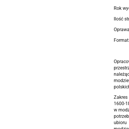
Rok wy
Ilość s
Oprawa
Format:
Opracow
przest
należą
modzie
polskic
Zakres 
1600-18
w modzi
potrze
ubioru
modzie 