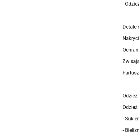
- Odzie
Detale 
Nakryc
Ochran
Zwisają
Fartusz
Odzież 
Odzież
- Sukie
- Bieliz