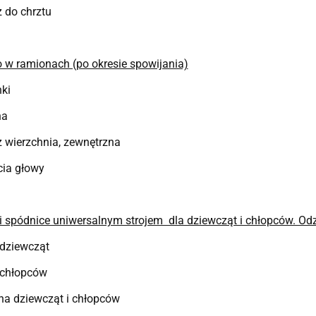
ż do chrztu
 w ramionach (po okresie spowijania)
nki
na
ż wierzchnia, zewnętrzna
cia głowy
i spódnice uniwersalnym strojem dla dziewcząt i chłopców. Odzi
 dziewcząt
 chłopców
zna dziewcząt i chłopców