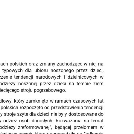
miach polskich oraz zmiany zachodzące w niej na
 typowych dla ubioru noszonego przez dzieci,
zenie tendencji narodowych i dzielnicowych w
dzieży noszonej przez dzieci na terenie ziem
iecięcego stroju pogrzebowego.
ódłowy, który zamknięto w ramach czasowych lat
 polskich rozpoczęto od przedstawienia tendencji
 stroje szyte dla dzieci nie były dostosowane do
ły odzież osób dorosłych. Rozważania na temat
odzieży zreformowanej", będącej przełomem w
świeceniowych, które doprowadziły do "odkrycia