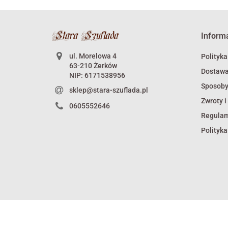
Inform
ul. Morelowa 4
Polityka
63-210 Żerków
Dostaw
NIP: 6171538956
Sposoby
sklep@stara-szuflada.pl
Zwroty i
0605552646
Regula
Polityka