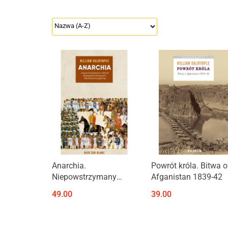
Produkt niedostępny
Produkt niedostępny
Anarchia.
Powrót króla. Bitwa o
Niepowstrzymany
Afganistan 1839-42
rozkwit Brytyjskiej
49.00
39.00
Kompanii
Wschodnioindyjskiej