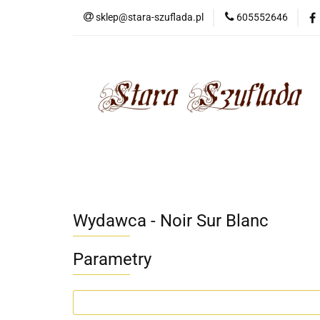
sklep@stara-szuflada.pl
605552646
NOWOŚCI
STA
Wszystkie kategorie
NOWO
Wydawca - Noir Sur Blanc
Parametry