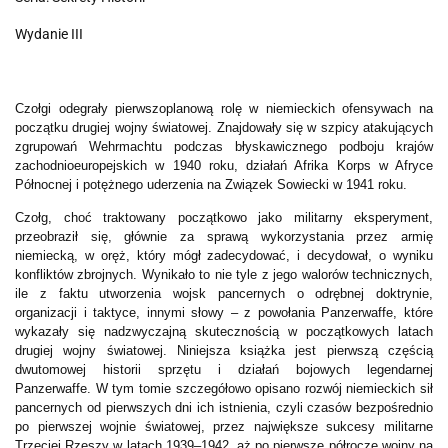
Wydanie III
Czołgi odegrały pierwszoplanową rolę w niemieckich ofensywach na
początku drugiej wojny światowej. Znajdowały się w szpicy atakujących
zgrupowań Wehrmachtu podczas błyskawicznego podboju krajów
zachodnioeuropejskich w 1940 roku, działań Afrika Korps w Afryce
Północnej i potężnego uderzenia na Związek Sowiecki w 1941 roku.
Czołg, choć traktowany początkowo jako militarny eksperyment,
przeobraził się, głównie za sprawą wykorzystania przez armię
niemiecką, w oręż, który mógł zadecydować, i decydował, o wyniku
konfliktów zbrojnych. Wynikało to nie tyle z jego walorów technicznych,
ile z faktu utworzenia wojsk pancernych o odrębnej doktrynie,
organizacji i taktyce, innymi słowy – z powołania Panzerwaffe, które
wykazały się nadzwyczajną skutecznością w początkowych latach
drugiej wojny światowej. Niniejsza książka jest pierwszą częścią
dwutomowej historii sprzętu i działań bojowych legendarnej
Panzerwaffe. W tym tomie szczegółowo opisano rozwój niemieckich sił
pancernych od pierwszych dni ich istnienia, czyli czasów bezpośrednio
po pierwszej wojnie światowej, przez największe sukcesy militarne
Trzeciej Rzeszy w latach 1939–1942, aż po pierwsze półrocze wojny na