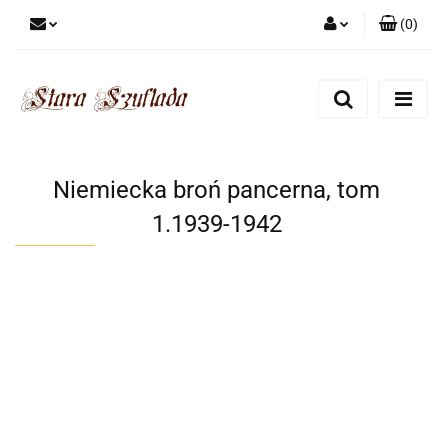
(
0
)
Zaloguj się
Zarejestruj się
Dodaj zgłoszenie
Zgody cookies
Niemiecka broń pancerna, tom
1.1939-1942