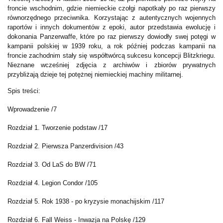
froncie wschodnim, gdzie niemieckie czołgi napotkały po raz pierwszy
równorzędnego przeciwnika. Korzystając z autentycznych wojennych
raportów i innych dokumentów z epoki, autor przedstawia ewolucję i
dokonania Panzerwaffe, które po raz pierwszy dowiodły swej potęgi w
kampanii polskiej w 1939 roku, a rok później podczas kampanii na
froncie zachodnim stały się współtwórcą sukcesu koncepcji Blitzkriegu.
Nieznane wcześniej zdjęcia z archiwów i zbiorów prywatnych
przybliżają dzieje tej potężnej niemieckiej machiny militarnej.
Spis treści:
Wprowadzenie /7
Rozdział 1. Tworzenie podstaw /17
Rozdział 2. Pierwsza Panzerdivision /43
Rozdział 3. Od LaS do BW /71
Rozdział 4. Legion Condor /105
Rozdział 5. Rok 1938 - po kryzysie monachijskim /117
Rozdział 6. Fall Weiss - Inwazja na Polskę /129