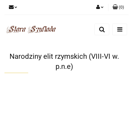
(
0
)
Zaloguj się
Zarejestruj się
Dodaj zgłoszenie
Zgody cookies
Narodziny elit rzymskich (VIII-VI w.
p.n.e)