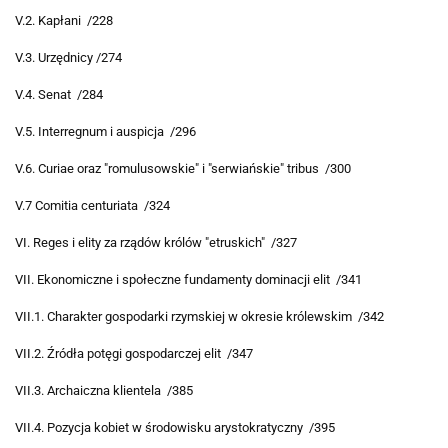
V.2. Kapłani /228
V.3. Urzędnicy /274
V.4. Senat /284
V.5. Interregnum i auspicja /296
V.6. Curiae oraz "romulusowskie" i "serwiańskie" tribus /300
V.7 Comitia centuriata /324
VI. Reges i elity za rządów królów "etruskich" /327
VII. Ekonomiczne i społeczne fundamenty dominacji elit /341
VII.1. Charakter gospodarki rzymskiej w okresie królewskim /342
VII.2. Źródła potęgi gospodarczej elit /347
VII.3. Archaiczna klientela /385
VII.4. Pozycja kobiet w środowisku arystokratyczny /395