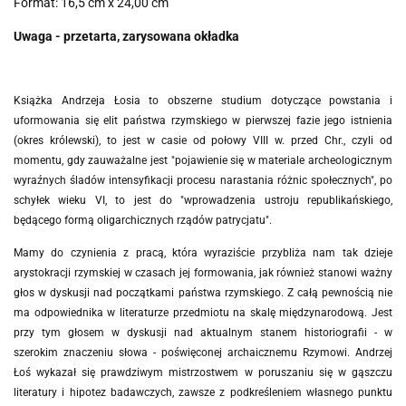
Format: 16,5 cm x 24,00 cm
Uwaga - przetarta, zarysowana okładka
Książka Andrzeja Łosia to obszerne studium dotyczące powstania i
uformowania się elit państwa rzymskiego w pierwszej fazie jego istnienia
(okres królewski), to jest w casie od połowy VIII w. przed Chr., czyli od
momentu, gdy zauważalne jest "pojawienie się w materiale archeologicznym
wyraźnych śladów intensyfikacji procesu narastania różnic społecznych", po
schyłek wieku VI, to jest do "wprowadzenia ustroju republikańskiego,
będącego formą oligarchicznych rządów patrycjatu".
Mamy do czynienia z pracą, która wyraziście przybliża nam tak dzieje
arystokracji rzymskiej w czasach jej formowania, jak również stanowi ważny
głos w dyskusji nad początkami państwa rzymskiego. Z całą pewnością nie
ma odpowiednika w literaturze przedmiotu na skalę międzynarodową. Jest
przy tym głosem w dyskusji nad aktualnym stanem historiografii - w
szerokim znaczeniu słowa - poświęconej archaicznemu Rzymowi. Andrzej
Łoś wykazał się prawdziwym mistrzostwem w poruszaniu się w gąszczu
literatury i hipotez badawczych, zawsze z podkreśleniem własnego punktu