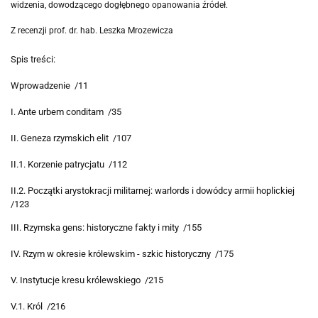
widzenia, dowodzącego dogłębnego opanowania źródeł.
Z recenzji prof. dr. hab. Leszka Mrozewicza
Spis treści:
Wprowadzenie /11
I. Ante urbem conditam /35
II. Geneza rzymskich elit /107
II.1. Korzenie patrycjatu /112
II.2. Początki arystokracji militarnej: warlords i dowódcy armii hoplickiej
/123
III. Rzymska gens: historyczne fakty i mity /155
IV. Rzym w okresie królewskim - szkic historyczny /175
V. Instytucje kresu królewskiego /215
V.1. Król /216