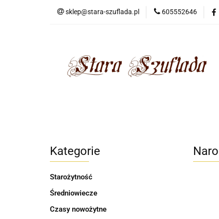
sklep@stara-szuflada.pl
605552646
NOWOŚCI
STA
Wszystkie kategorie
NOWO
Kategorie
Naro
Starożytność
Średniowiecze
Czasy nowożytne