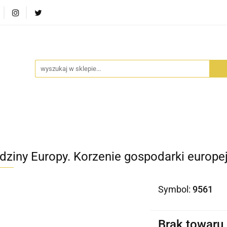
RA SZUFLADA
INFORTEDITION
TETRAGON
AVALO
ŚCI
STARA SZUFLADA
INFORTEDITION
TETRAGO
dziny Europy. Korzenie gospodarki europej
Symbol:
9561
Brak towaru