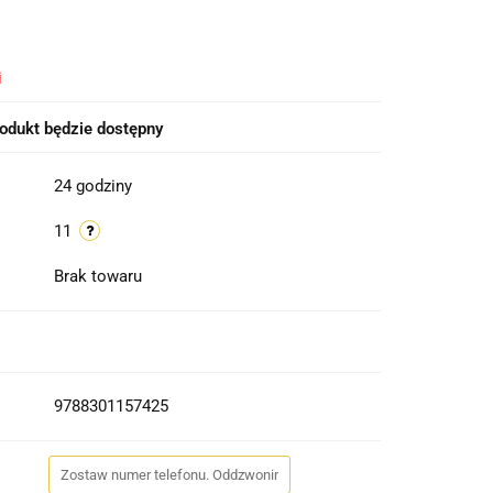
i
odukt będzie dostępny
24 godziny
11
Brak towaru
9788301157425