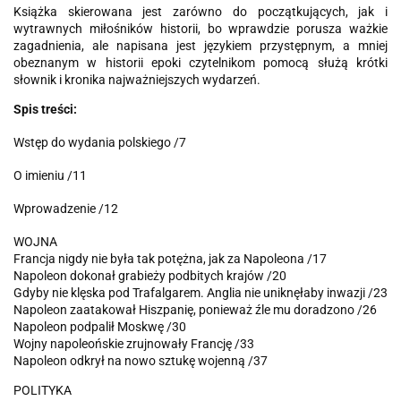
Książka skierowana jest zarówno do początkujących, jak i
wytrawnych miłośników historii, bo wprawdzie porusza ważkie
zagadnienia, ale napisana jest językiem przystępnym, a mniej
obeznanym w historii epoki czytelnikom pomocą służą krótki
słownik i kronika najważniejszych wydarzeń.
Spis treści:
Wstęp do wydania polskiego /7
O imieniu /11
Wprowadzenie /12
WOJNA
Francja nigdy nie była tak potężna, jak za Napoleona /17
Napoleon dokonał grabieży podbitych krajów /20
Gdyby nie klęska pod Trafalgarem. Anglia nie uniknęłaby inwazji /23
Napoleon zaatakował Hiszpanię, ponieważ źle mu doradzono /26
Napoleon podpalił Moskwę /30
Wojny napoleońskie zrujnowały Francję /33
Napoleon odkrył na nowo sztukę wojenną /37
POLITYKA