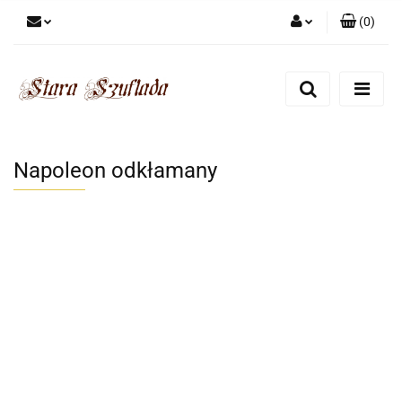
(
0
)
Zaloguj się
Zarejestruj się
Dodaj zgłoszenie
Zgody cookies
Napoleon odkłamany