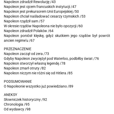
Napoleon zdradził Rewolucję /43
Napoleon jest ojcem francuskich instytucji /47
Napoleon jest prekursorem Unii Europejskiej /50
Napoleon chciał naśladować cesarzy rzymskich /53
Napoleon rządził sam /57
W okresie rządów Napoleona nie było opozycji /60
Napoleon zdradził Polaków /64
Napoleon poniósł klęskę, gdyż skutkiem jego rządów był powrót
ancien regime'u /67
PRZEZNACZENIE
Napoleon zaczął od zera /73
Gdyby Napoleon zwyciężył pod Waterloo, podbiłby świat /76
Napoleon stworzył własną legendę /78
Napoleon zmarł otruty /82
Napoleon niczym nie różni się od Hitlera /85
PODSUMOWANIE
O Napoleonie wszystko już powiedziano /89
ANEKSY
Słowniczek historyczny /92
Chronologia /95
Od wydawcy /98