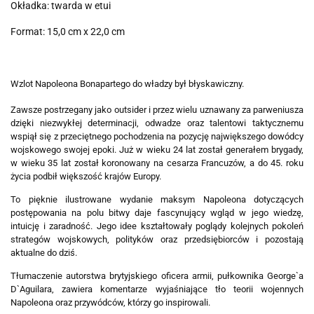
Okładka: twarda w etui
Format: 15,0 cm x 22,0 cm
Wzlot Napoleona Bonapartego do władzy był błyskawiczny.
Zawsze postrzegany jako outsider i przez wielu uznawany za parweniusza
dzięki niezwykłej determinacji, odwadze oraz talentowi taktycznemu
wspiął się z przeciętnego pochodzenia na pozycję największego dowódcy
wojskowego swojej epoki. Już w wieku 24 lat został generałem brygady,
w wieku 35 lat został koronowany na cesarza Francuzów, a do 45. roku
życia podbił większość krajów Europy.
To pięknie ilustrowane wydanie maksym Napoleona dotyczących
postępowania na polu bitwy daje fascynujący wgląd w jego wiedzę,
intuicję i zaradność. Jego idee kształtowały poglądy kolejnych pokoleń
strategów wojskowych, polityków oraz przedsiębiorców i pozostają
aktualne do dziś.
Tłumaczenie autorstwa brytyjskiego oficera armii, pułkownika George`a
D`Aguilara, zawiera komentarze wyjaśniające tło teorii wojennych
Napoleona oraz przywódców, którzy go inspirowali.