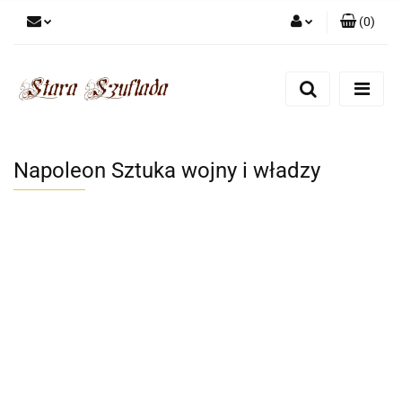
(
0
)
Zaloguj się
Zarejestruj się
Dodaj zgłoszenie
Zgody cookies
Napoleon Sztuka wojny i władzy