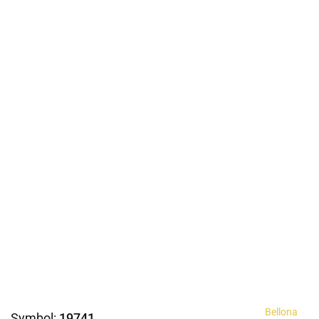
Bellona
Symbol:
19741