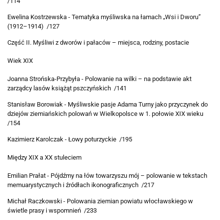
/114
Ewelina Kostrzewska -
Tematyka myśliwska na łamach „Wsi i Dworu”
(1912–1914) /127
Część II. Myśliwi z dworów i pałaców – miejsca, rodziny, postacie
Wiek XIX
Joanna Strońska-Przybyła - Polowanie na wilki – na podstawie akt
zarządcy lasów książąt pszczyńskich /141
Stanisław Borowiak - Myśliwskie pasje Adama Turny jako przyczynek do
dziejów ziemiańskich polowań w Wielkopolsce w 1. połowie XIX wieku
/154
Kazimierz Karolczak - Łowy poturzyckie /195
Między XIX a XX stuleciem
Emilian Prałat - Pójdźmy na łów towarzyszu mój – polowanie w tekstach
memuarystycznych i źródłach ikonograficznych /217
Michał Raczkowski - Polowania ziemian powiatu włocławskiego w
świetle prasy i wspomnień /233