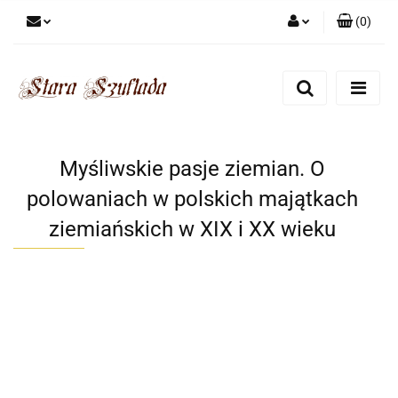
(
0
)
Zaloguj się
Zarejestruj się
Dodaj zgłoszenie
Zgody cookies
Myśliwskie pasje ziemian. O
polowaniach w polskich majątkach
ziemiańskich w XIX i XX wieku