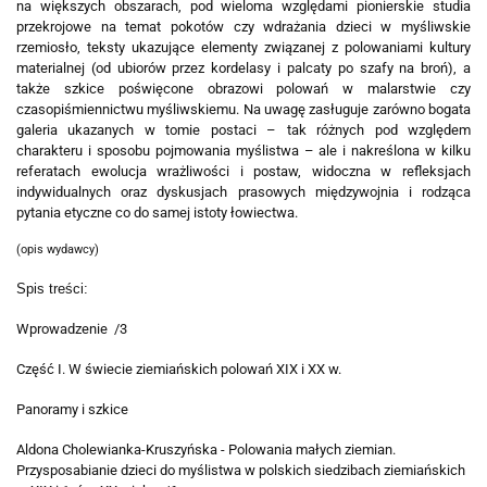
na większych obszarach, pod wieloma względami pionierskie studia
przekrojowe na temat pokotów czy wdrażania dzieci w myśliwskie
rzemiosło, teksty ukazujące elementy związanej z polowaniami kultury
materialnej (od ubiorów przez kordelasy i palcaty po szafy na broń), a
także szkice poświęcone obrazowi polowań w malarstwie czy
czasopiśmiennictwu myśliwskiemu. Na uwagę zasługuje zarówno bogata
galeria ukazanych w tomie postaci – tak różnych pod względem
charakteru i sposobu pojmowania myślistwa – ale i nakreślona w kilku
referatach ewolucja wrażliwości i postaw, widoczna w refleksjach
indywidualnych oraz dyskusjach prasowych międzywojnia i rodząca
pytania etyczne co do samej istoty łowiectwa.
(opis wydawcy)
Spis treści:
Wprowadzenie /3
Część I. W świecie ziemiańskich polowań XIX i XX w.
Panoramy i szkice
Aldona Cholewianka-Kruszyńska - Polowania małych ziemian.
Przysposabianie dzieci do myślistwa w polskich siedzibach ziemiańskich