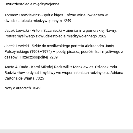
Dwudziestolecie międzywojenne
Tomasz Łaszkiewicz - Spór o bigos– różne wizje łowiectwa w
dwudziestoleciu międzywojennym /249
Jacek Lewicki - Antoni Sczaniecki – ziemianin z pomorskiej Nawry.
Portret myśliwego z dwudziestolecia międzywojennego /262
Jacek Lewicki - Szkic do myśliwskiego portretu Aleksandra Janty-
Połczyńskiego (1908–1974) – poety, pisarza, podróżnika i myśliwego z
czasów II Rzeczpospolitej /289
Aneta A. Duda - Karol Mikołaj Radziwiłł z Mankiewicz. Członek rodu
Radziwiłłów, ordynat i myśliwy we wspomnieniach rodziny oraz Adriana
Cartona de Wiarta /325
Noty o autorach /349