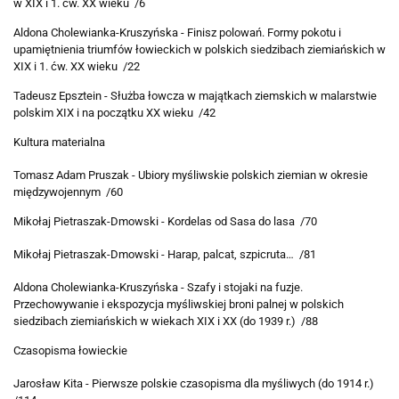
w XIX i 1. ćw. XX wieku /6
Aldona Cholewianka-Kruszyńska - Finisz polowań. Formy pokotu i
upamiętnienia triumfów łowieckich w polskich siedzibach ziemiańskich w
XIX i 1. ćw. XX wieku /22
Tadeusz Epsztein - Służba łowcza w majątkach ziemskich w malarstwie
polskim XIX i na początku XX wieku /42
Kultura materialna
Tomasz Adam Pruszak - Ubiory myśliwskie polskich ziemian w okresie
międzywojennym /60
Mikołaj Pietraszak-Dmowski - Kordelas od Sasa do lasa /70
Mikołaj Pietraszak-Dmowski - Harap, palcat, szpicruta… /81
Aldona Cholewianka-Kruszyńska - Szafy i stojaki na fuzje.
Przechowywanie i ekspozycja myśliwskiej broni palnej w polskich
siedzibach ziemiańskich w wiekach XIX i XX (do 1939 r.) /88
Czasopisma łowieckie
Jarosław Kita - Pierwsze polskie czasopisma dla myśliwych (do 1914 r.)