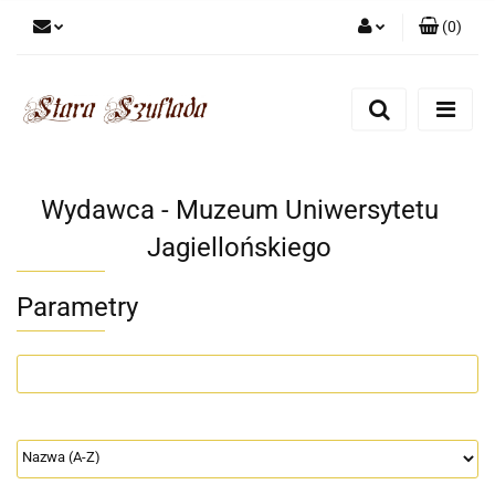
(
0
)
Zaloguj się
Zarejestruj się
Dodaj zgłoszenie
Zgody cookies
Wydawca - Muzeum Uniwersytetu
Jagiellońskiego
Parametry