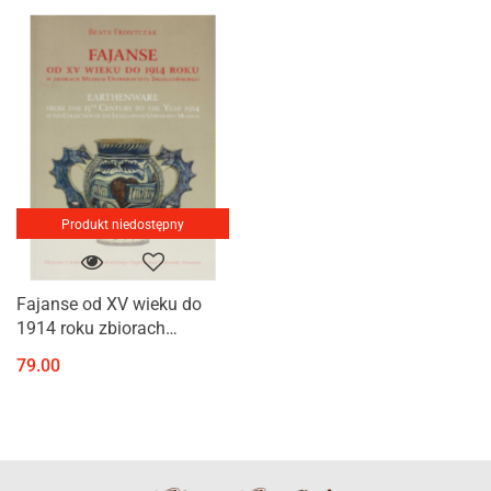
Produkt niedostępny
Fajanse od XV wieku do
1914 roku zbiorach
Uniwersytetu
79.00
Jagiellońskiego.
Earthenware from 15th
century to the Year 1914
in...