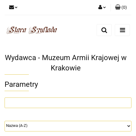
(
0
)
Zaloguj się
Zarejestruj się
Dodaj zgłoszenie
Zgody cookies
Wydawca - Muzeum Armii Krajowej w
Krakowie
Parametry