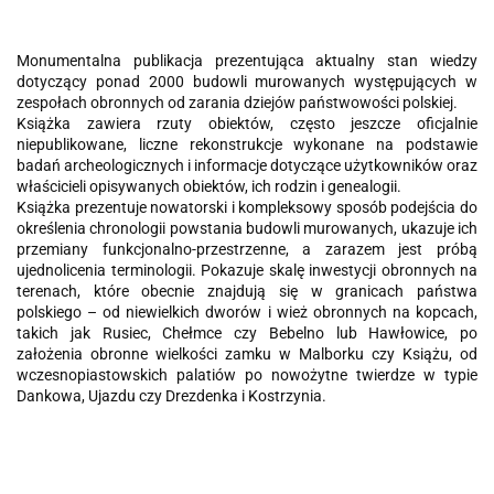
Monumentalna publikacja prezentująca aktualny stan wiedzy
dotyczący ponad 2000 budowli murowanych występujących w
zespołach obronnych od zarania dziejów państwowości polskiej.
Książka zawiera rzuty obiektów, często jeszcze oficjalnie
niepublikowane, liczne rekonstrukcje wykonane na podstawie
badań archeologicznych i informacje dotyczące użytkowników oraz
właścicieli opisywanych obiektów, ich rodzin i genealogii.
Książka prezentuje nowatorski i kompleksowy sposób podejścia do
określenia chronologii powstania budowli murowanych, ukazuje ich
przemiany funkcjonalno-przestrzenne, a zarazem jest próbą
ujednolicenia terminologii. Pokazuje skalę inwestycji obronnych na
terenach, które obecnie znajdują się w granicach państwa
polskiego – od niewielkich dworów i wież obronnych na kopcach,
takich jak Rusiec, Chełmce czy Bebelno lub Hawłowice, po
założenia obronne wielkości zamku w Malborku czy Książu, od
wczesnopiastowskich palatiów po nowożytne twierdze w typie
Dankowa, Ujazdu czy Drezdenka i Kostrzynia.