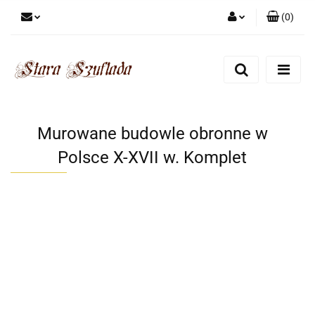
(
0
)
Zaloguj się
Zarejestruj się
Dodaj zgłoszenie
Zgody cookies
Murowane budowle obronne w
Polsce X-XVII w. Komplet