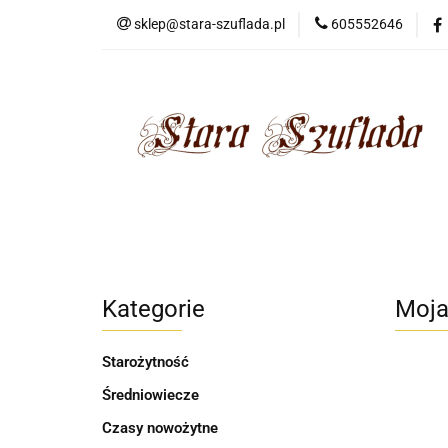
sklep@stara-szuflada.pl
605552646
NOWOŚCI
STA
Wszystkie kategorie
NOWO
Kategorie
Moja
Starożytność
Średniowiecze
Czasy nowożytne