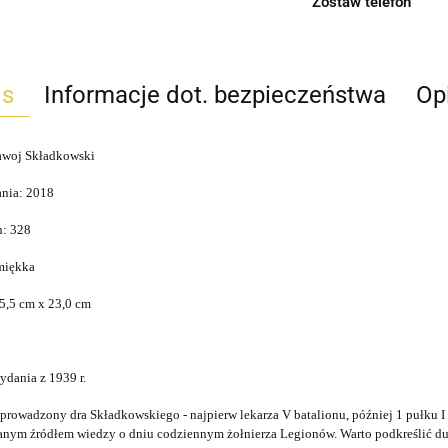
Zostaw telefon
is
Informacje dot. bezpieczeństwa
Opi
awoj Składkowski
nia: 2018
n: 328
miękka
5,5 cm x 23,0 cm
ydania z 1939 r.
prowadzony dra Składkowskiego - najpierw lekarza V batalionu, później 1 pułku I
nym źródłem wiedzy o dniu codziennym żołnierza Legionów. Warto podkreślić duże