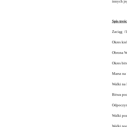
innych je
Spis treśc
Zaciąg /
Okres kie
Obrona W
Okres bi
Marsz na 
Walki na
Bitwa po
Odpoczyn
Walki po
Walki po