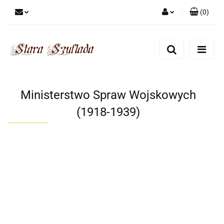
(
0
)
Zaloguj się
Zarejestruj się
Dodaj zgłoszenie
Zgody cookies
Ministerstwo Spraw Wojskowych
(1918-1939)