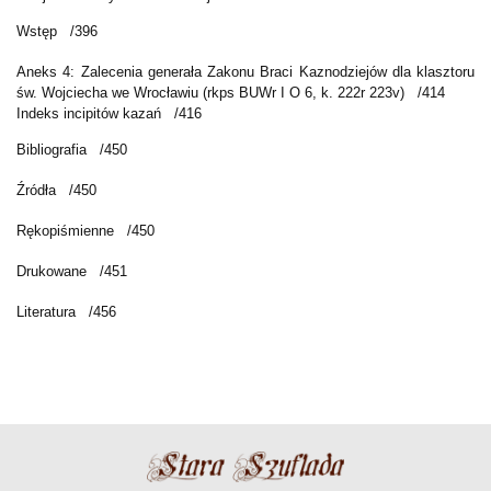
Wstęp
/396
Aneks 4: Zalecenia generała Zakonu Braci Kaznodziejów dla klasztoru
św. Wojciecha we Wrocławiu (rkps BUWr I O 6, k. 222r 223v)
/414
Indeks incipitów kazań
/416
Bibliografia
/450
Źródła
/450
Rękopiśmienne
/450
Drukowane
/451
Literatura
/456