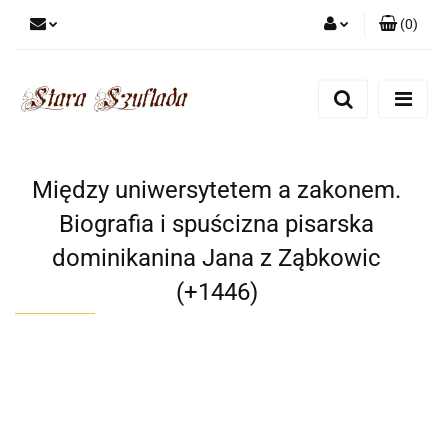
(
0
)
Zaloguj się
Zarejestruj się
Dodaj zgłoszenie
Zgody cookies
Między uniwersytetem a zakonem.
Biografia i spuścizna pisarska
dominikanina Jana z Ząbkowic
(+1446)