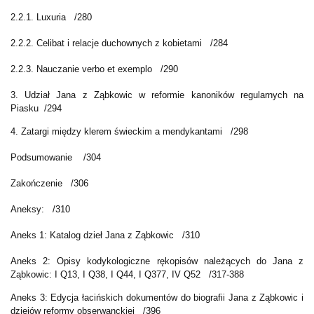
2.2.1. Luxuria
/280
2.2.2. Celibat i relacje duchownych z kobietami
/284
2.2.3. Nauczanie verbo et exemplo
/290
3. Udział Jana z Ząbkowic w reformie kanoników regularnych na
Piasku
/294
4. Zatargi między klerem świeckim a mendykantami
/298
Podsumowanie
/304
Zakończenie
/306
Aneksy:
/310
Aneks 1: Katalog dzieł Jana z Ząbkowic
/310
Aneks 2: Opisy kodykologiczne rękopisów należących do Jana z
Ząbkowic: I Q13, I Q38, I Q44, I Q377, IV Q52
/317-388
Aneks 3: Edycja łacińskich dokumentów do biografii Jana z Ząbkowic i
dziejów reformy obserwanckiej
/396