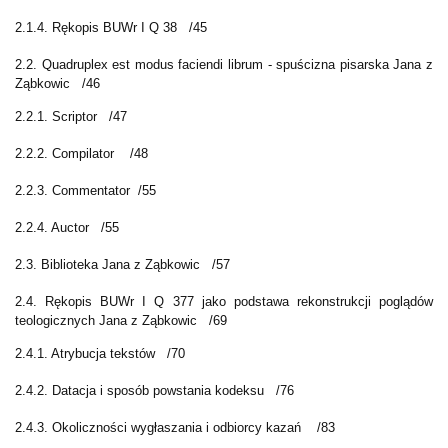
2.1.4. Rękopis BUWr I Q 38
/45
2.2. Quadruplex est modus faciendi librum - spuścizna pisarska Jana z
Ząbkowic
/46
2.2.1. Scriptor
/47
2.2.2. Compilator
/48
2.2.3. Commentator
/55
2.2.4. Auctor
/55
2.3. Biblioteka Jana z Ząbkowic
/57
2.4. Rękopis BUWr I Q 377 jako podstawa rekonstrukcji poglądów
teologicznych Jana z Ząbkowic
/69
2.4.1. Atrybucja tekstów
/70
2.4.2. Datacja i sposób powstania kodeksu
/76
2.4.3. Okoliczności wygłaszania i odbiorcy kazań
/83