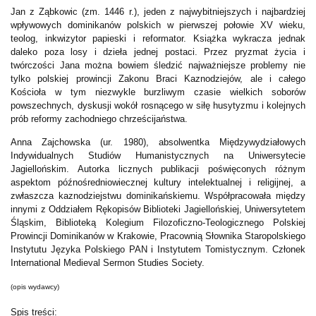
Jan z Ząbkowic (zm. 1446 r.), jeden z najwybitniejszych i najbardziej
wpływowych dominikanów polskich w pierwszej połowie XV wieku,
teolog, inkwizytor papieski i reformator. Książka wykracza jednak
daleko poza losy i dzieła jednej postaci. Przez pryzmat życia i
twórczości Jana można bowiem śledzić najważniejsze problemy nie
tylko polskiej prowincji Zakonu Braci Kaznodziejów, ale i całego
Kościoła w tym niezwykle burzliwym czasie wielkich soborów
powszechnych, dyskusji wokół rosnącego w siłę husytyzmu i kolejnych
prób reformy zachodniego chrześcijaństwa.
Anna Zajchowska (ur. 1980), absolwentka Międzywydziałowych
Indywidualnych Studiów Humanistycznych na Uniwersytecie
Jagiellońskim. Autorka licznych publikacji poświęconych różnym
aspektom późnośredniowiecznej kultury intelektualnej i religijnej, a
zwłaszcza kaznodziejstwu dominikańskiemu. Współpracowała między
innymi z Oddziałem Rękopisów Biblioteki Jagiellońskiej, Uniwersytetem
Śląskim, Biblioteką Kolegium Filozoficzno-Teologicznego Polskiej
Prowincji Dominikanów w Krakowie, Pracownią Słownika Staropolskiego
Instytutu Języka Polskiego PAN i Instytutem Tomistycznym. Członek
International Medieval Sermon Studies Society.
(opis wydawcy)
Spis treści: