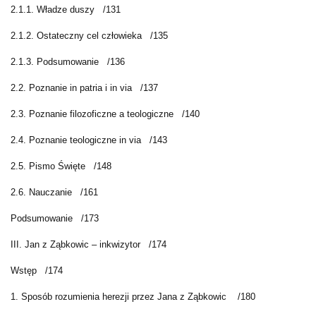
2.1.1. Władze duszy
/131
2.1.2. Ostateczny cel człowieka
/135
2.1.3. Podsumowanie
/136
2.2. Poznanie in patria i in via
/137
2.3. Poznanie filozoficzne a teologiczne
/140
2.4. Poznanie teologiczne in via
/143
2.5. Pismo Święte
/148
2.6. Nauczanie
/161
Podsumowanie
/173
III. Jan z Ząbkowic – inkwizytor
/174
Wstęp
/174
1. Sposób rozumienia herezji przez Jana z Ząbkowic
/180