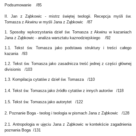
Podsumowanie
/85
II. Jan z Ząbkowic - mistrz świętej teologii. Recepcja myśli św.
Tomasza z Akwinu w myśli Jana z Ząbkowic
/87
1. Sposoby wykorzystania dzieł św. Tomasza z Akwinu w kazaniach
Jana z Ząbkowic - analiza warsztatu kaznodziejskiego
/92
1.1. Tekst św. Tomasza jako podstawa struktury i treści całego
kazania
/93
1.2. Tekst św. Tomasza jako zasadnicza treść jednej z części głównej
divisionis
/103
1.3. Kompilacja cytatów z dzieł św. Tomasza
/110
1.4. Tekst św. Tomasza jako źródło cytatów z innych autorów
/118
1.5. Tekst św. Tomasza jako autorytet
/122
2. Poznanie Boga - teolog i teologia w pismach Jana z Ząbkowic
/128
2.1. Antropologia w ujęciu Jana z Ząbkowic w kontekście zagadnienia
poznania Boga
/131