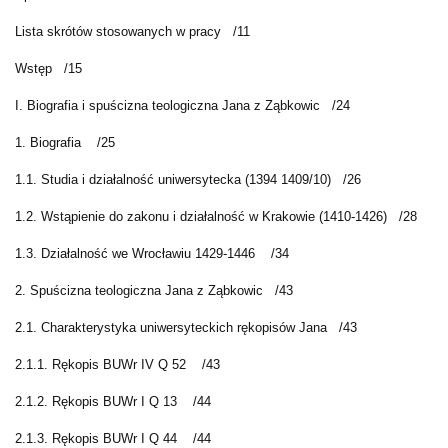
Lista skrótów stosowanych w pracy
/11
Wstęp
/15
I. Biografia i spuścizna teologiczna Jana z Ząbkowic
/24
1. Biografia
/25
1.1. Studia i działalność uniwersytecka (1394 1409/10)
/26
1.2. Wstąpienie do zakonu i działalność w Krakowie (1410-1426)
/28
1.3. Działalność we Wrocławiu 1429-1446
/34
2. Spuścizna teologiczna Jana z Ząbkowic
/43
2.1. Charakterystyka uniwersyteckich rękopisów Jana
/43
2.1.1. Rękopis BUWr IV Q 52
/43
2.1.2. Rękopis BUWr I Q 13
/44
2.1.3. Rękopis BUWr I Q 44
/44