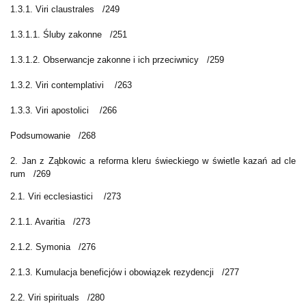
1.3.1. Viri claustrales
/249
1.3.1.1. Śluby zakonne
/251
1.3.1.2. Obserwancje zakonne i ich przeciwnicy
/259
1.3.2. Viri contemplativi
/263
1.3.3. Viri apostolici
/266
Podsumowanie
/268
2. Jan z Ząbkowic a reforma kleru świeckiego w świetle kazań ad cle
rum
/269
2.1. Viri ecclesiastici
/273
2.1.1. Avaritia
/273
2.1.2. Symonia
/276
2.1.3. Kumulacja beneficjów i obowiązek rezydencji
/277
2.2. Viri spirituals
/280