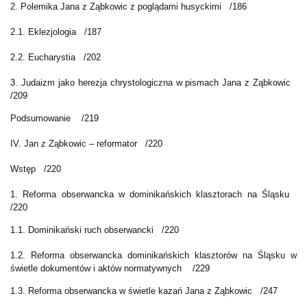
2. Polemika Jana z Ząbkowic z poglądami husyckimi
/186
2.1. Eklezjologia
/187
2.2. Eucharystia
/202
3. Judaizm jako herezja chrystologiczna w pismach Jana z Ząbkowic
/209
Podsumowanie
/219
IV. Jan z Ząbkowic – reformator
/220
Wstęp
/220
1. Reforma obserwancka w dominikańskich klasztorach na Śląsku
/220
1.1. Dominikański ruch obserwancki
/220
1.2. Reforma obserwancka dominikańskich klasztorów na Śląsku w
świetle dokumentów i aktów normatywnych
/229
1.3. Reforma obserwancka w świetle kazań Jana z Ząbkowic
/247