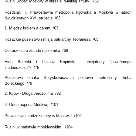
Rusini wobec Moskwy w okresie "wielkiej smuty" /52
Rozdział. II. Prawosławna metropolia kijowska a Moskwa w latach
dwudziestych XVII stulecia /63
1. Między królem a carem /63
Kozackie poselstwo i misja patriarchy Teofanesa /65
Oskarżenia o zdradę i polemika /68
Hiob Borecki i Izajasz Kopiński - inicjatorzy "powtórnego
zjednoczenia"? /75
Poselstwo Izaaka Boryskowicza i postawa metropolity Hioba
Boreckiego /79
2. Kijów - Druga Jerozolima /92
3. Orientacja na Moskwę /101
Prawosławni cudzoziemcy w Moskwie /102
Rusini w państwie moskiewskim /104