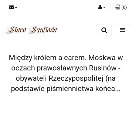
(
0
)
Zaloguj się
Zarejestruj się
Dodaj zgłoszenie
Zgody cookies
Między królem a carem. Moskwa w
oczach prawosławnych Rusinów -
obywateli Rzeczypospolitej (na
podstawie piśmiennictwa końca...