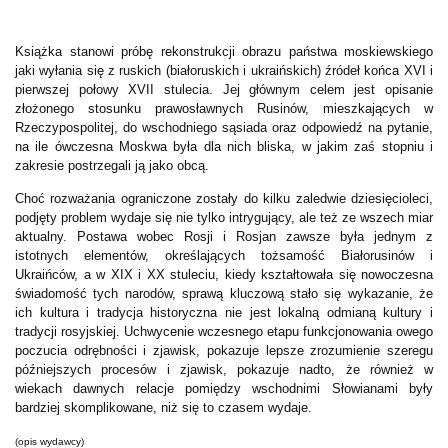
Książka stanowi próbę rekonstrukcji obrazu państwa moskiewskiego
jaki wyłania się z ruskich (białoruskich i ukraińskich) źródeł końca XVI i
pierwszej połowy XVII stulecia. Jej głównym celem jest opisanie
złożonego stosunku prawosławnych Rusinów, mieszkających w
Rzeczypospolitej, do wschodniego sąsiada oraz odpowiedź na pytanie,
na ile ówczesna Moskwa była dla nich bliska, w jakim zaś stopniu i
zakresie postrzegali ją jako obcą.
Choć rozważania ograniczone zostały do kilku zaledwie dziesięcioleci,
podjęty problem wydaje się nie tylko intrygujący, ale też ze wszech miar
aktualny. Postawa wobec Rosji i Rosjan zawsze była jednym z
istotnych elementów, określających tożsamość Białorusinów i
Ukraińców, a w XIX i XX stuleciu, kiedy kształtowała się nowoczesna
świadomość tych narodów, sprawą kluczową stało się wykazanie, że
ich kultura i tradycja historyczna nie jest lokalną odmianą kultury i
tradycji rosyjskiej. Uchwycenie wczesnego etapu funkcjonowania owego
poczucia odrębności i zjawisk, pokazuje lepsze zrozumienie szeregu
późniejszych procesów i zjawisk, pokazuje nadto, że również w
wiekach dawnych relacje pomiędzy wschodnimi Słowianami były
bardziej skomplikowane, niż się to czasem wydaje.
(opis wydawcy)