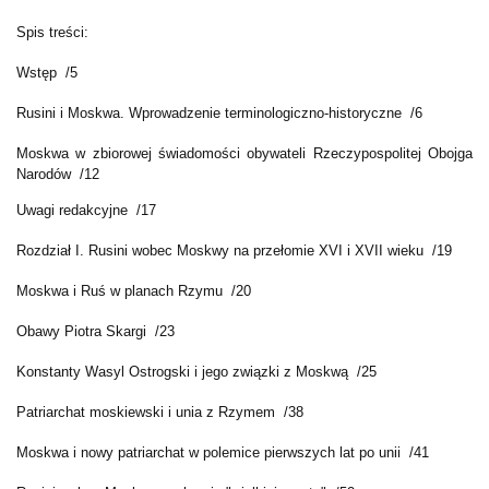
Spis treści:
Wstęp /5
Rusini i Moskwa. Wprowadzenie terminologiczno-historyczne /6
Moskwa w zbiorowej świadomości obywateli Rzeczypospolitej Obojga
Narodów /12
Uwagi redakcyjne /17
Rozdział I. Rusini wobec Moskwy na przełomie XVI i XVII wieku /19
Moskwa i Ruś w planach Rzymu /20
Obawy Piotra Skargi /23
Konstanty Wasyl Ostrogski i jego związki z Moskwą /25
Patriarchat moskiewski i unia z Rzymem /38
Moskwa i nowy patriarchat w polemice pierwszych lat po unii /41