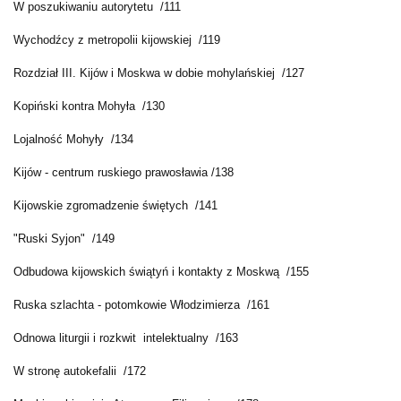
W poszukiwaniu autorytetu /111
Wychodźcy z metropolii kijowskiej /119
Rozdział III. Kijów i Moskwa w dobie mohylańskiej /127
Kopiński kontra Mohyła /130
Lojalność Mohyły /134
Kijów - centrum ruskiego prawosławia /138
Kijowskie zgromadzenie świętych /141
"Ruski Syjon" /149
Odbudowa kijowskich świątyń i kontakty z Moskwą /155
Ruska szlachta - potomkowie Włodzimierza /161
Odnowa liturgii i rozkwit intelektualny /163
W stronę autokefalii /172