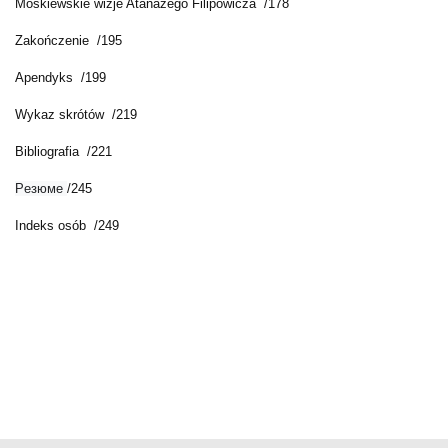
Moskiewskie wizje Atanazego Filipowicza /178
Zakończenie /195
Apendyks /199
Wykaz skrótów /219
Bibliografia /221
Pезюме 
/245
Indeks osób /249