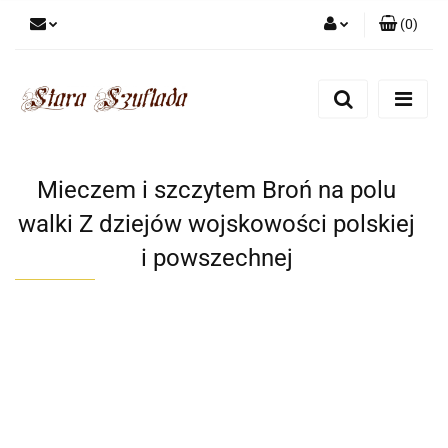
(
0
)
Zaloguj się
Zarejestruj się
Dodaj zgłoszenie
Zgody cookies
Mieczem i szczytem Broń na polu
walki Z dziejów wojskowości polskiej
i powszechnej