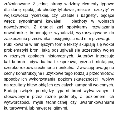
zróżnicowane. Z jednej strony widzimy elementy typowe
dla danej epoki, jak choćby tytułowe „miecze i szczyty" w
wojskowości rycerskiej, czy „szable i bagnety", będące
wręcz synonimami kawalerii i piechoty w wojnach
nowożytnych. Z drugiej zaś spotykamy rozwiązania
nowatorskie, imponujące wynalazki, wykorzystywane do
zaskoczenia przeciwnika i osiągnięcia nad nim przewagi.
Publikowane w niniejszym tomie teksty skupiają się wokół
problematyki broni, jaką posługiwali się uczestnicy wojen
w różnych epokach historycznych. Autorów interesuje
każda broń: indywidualna i zespołowa, ręczna i miotająca,
szeroko rozpowszechniona i unikalna. Zwracają uwagę na
cechy konstrukcyjne i użytkowe tego rodzaju przedmiotów,
sposoby ich wykorzystania, poziom skuteczności i wpływ
na rezultaty bitew, oblężeń
czy całych kampanii wojennych.
Badają związki pomiędzy typami broni wytwarzanymi i
stosowanymi przez różne podmioty, a poziomem ich
wytwórczości, myśli technicznej czy uwarunkowaniami
kulturowymi, lub nawet religijnymi.