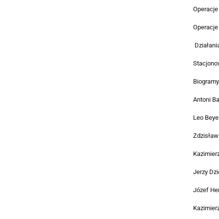
Operacje
Operacje
Działani
Stacjonow
Biogramy 
Antoni B
Leo Beye
Zdzisław
Kazimierz
Jerzy Dz
Józef He
Kazimier