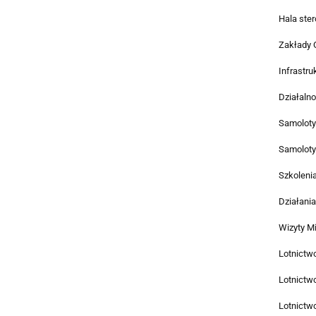
Hala ste
Zakłady 
Infrastru
Działaln
Samoloty 
Samoloty 
Szkolenia
Działani
Wizyty Mi
Lotnictw
Lotnictw
Lotnictw