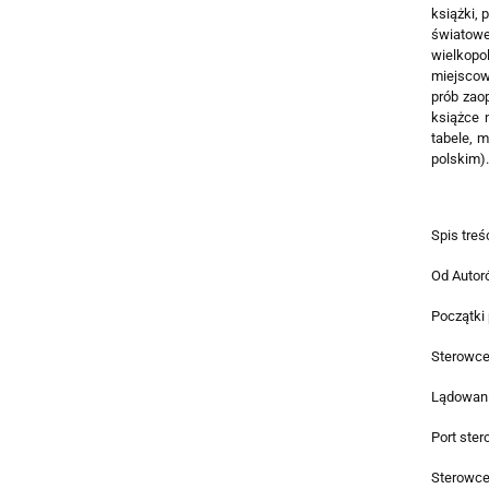
książki, 
światowe
wielkopo
miejscow
prób zaop
książce n
tabele, 
polskim).
Spis treśc
Od Autor
Początki 
Sterowce
Lądowanie
Port ste
Sterowce 