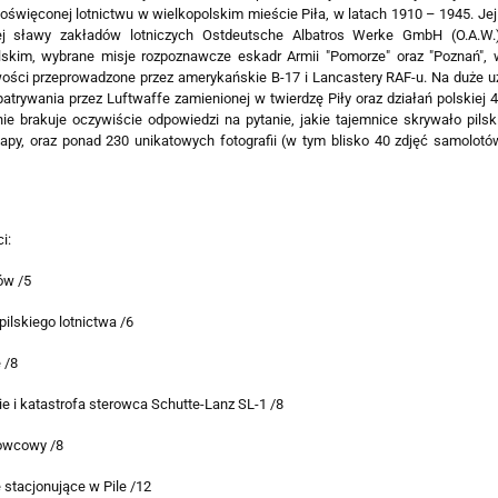
poświęconej lotnictwu w wielkopolskim mieście Piła, w latach 1910 – 1945. Jej
j sławy zakładów lotniczych Ostdeutsche Albatros Werke GmbH (O.A.W.
lskim, wybrane misje rozpoznawcze eskadr Armii "Pomorze" oraz "Poznań"
ości przeprowadzone przez amerykańskie B-17 i Lancastery RAF-u. Na duże u
atrywania przez Luftwaffe zamienionej w twierdzę Piły oraz działań polskiej 
ie brakuje oczywiście odpowiedzi na pytanie, jakie tajemnice skrywało pilsk
mapy, oraz ponad 230 unikatowych fotografii (w tym blisko 40 zdjęć samolot
i:
ów /5
pilskiego lotnictwa /6
 /8
 i katastrofa sterowca Schutte-Lanz SL-1 /8
rowcowy /8
stacjonujące w Pile /12