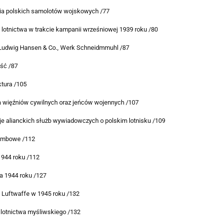
a polskich samolotów wojskowych /77
 lotnictwa w trakcie kampanii wrześniowej 1939 roku /80
Ludwig Hansen & Co., Werk Schneidmmuhl /87
ść /87
ktura /105
a więźniów cywilnych oraz jeńców wojennych /107
je alianckich służb wywiadowczych o polskim lotnisku /109
ombowe /112
1944 roku /112
a 1944 roku /127
 Luftwaffe w 1945 roku /132
 lotnictwa myśliwskiego /132