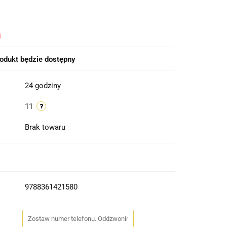
i
odukt będzie dostępny
24 godziny
11
Brak towaru
9788361421580