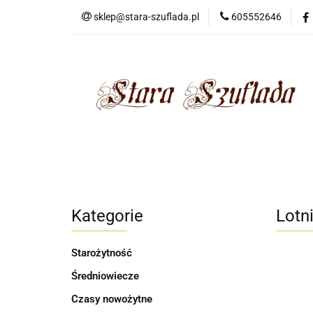
sklep@stara-szuflada.pl
605552646
NOWOŚCI
STA
Wszystkie kategorie
NOWO
Kategorie
Lotni
Starożytność
Średniowiecze
Czasy nowożytne