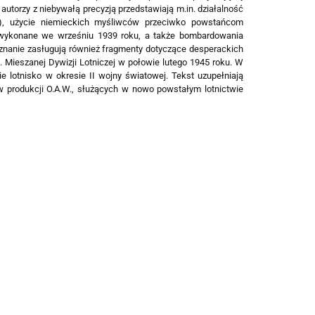
 autorzy z niebywałą precyzją przedstawiają m.in. działalność
), użycie niemieckich myśliwców przeciwko powstańcom
, wykonane we wrześniu 1939 roku, a także bombardowania
znanie zasługują również fragmenty dotyczące desperackich
4. Mieszanej Dywizji Lotniczej w połowie lutego 1945 roku. W
ie lotnisko w okresie II wojny światowej. Tekst uzupełniają
ów produkcji O.A.W., służących w nowo powstałym lotnictwie