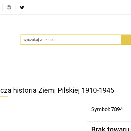
RA SZUFLADA
INFORTEDITION
TETRAGON
AVALO
ŚCI
STARA SZUFLADA
INFORTEDITION
TETRAGO
cza historia Ziemi Pilskiej 1910-1945
Symbol:
7894
Brak towaru