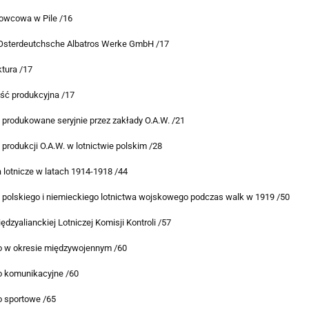
rowcowa w Pile /16
Osterdeutchsche Albatros Werke GmbH /17
ktura /17
ość produkcyjna /17
produkowane seryjnie przez zakłady O.A.W. /21
produkcji O.A.W. w lotnictwie polskim /28
 lotnicze w latach 1914-1918 /44
a polskiego i niemieckiego lotnictwa wojskowego podczas walk w 1919 /50
ędzyalianckiej Lotniczej Komisji Kontroli /57
o w okresie międzywojennym /60
o komunikacyjne /60
o sportowe /65