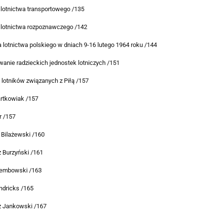
 lotnictwa transportowego /135
 lotnictwa rozpoznawczego /142
a lotnictwa polskiego w dniach 9-16 lutego 1964 roku /144
anie radzieckich jednostek lotniczych /151
lotników związanych z Piłą /157
artkowiak /157
r /157
 Bilażewski /160
 Burzyński /161
iembowski /163
ndricks /165
z Jankowski /167