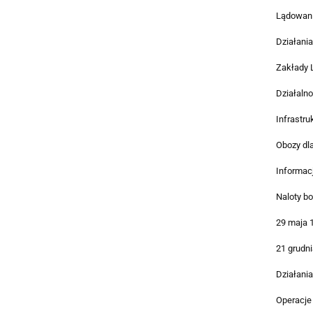
Lądowani
Działania
Zakłady 
Działalno
Infrastru
Obozy dl
Informac
Naloty b
29 maja 
21 grudni
Działania
Operacje