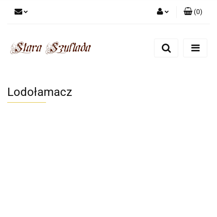
(
0
)
Zaloguj się
Zarejestruj się
Dodaj zgłoszenie
Zgody cookies
Lodołamacz