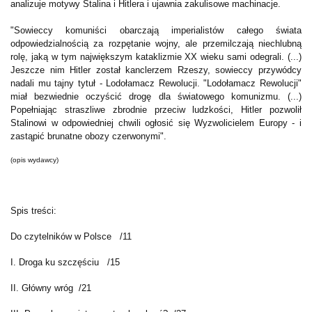
analizuje motywy Stalina i Hitlera i ujawnia zakulisowe machinacje.
"Sowieccy komuniści obarczają imperialistów całego świata
odpowiedzialnością za rozpętanie wojny, ale przemilczają niechlubną
rolę, jaką w tym największym kataklizmie XX wieku sami odegrali. (...)
Jeszcze nim Hitler został kanclerzem Rzeszy, sowieccy przywódcy
nadali mu tajny tytuł - Lodołamacz Rewolucji. "Lodołamacz Rewolucji"
miał bezwiednie oczyścić drogę dla światowego komunizmu. (...)
Popełniając straszliwe zbrodnie przeciw ludzkości, Hitler pozwolił
Stalinowi w odpowiedniej chwili ogłosić się Wyzwolicielem Europy - i
zastąpić brunatne obozy czerwonymi".
(opis wydawcy)
Spis treści:
Do czytelników w Polsce /11
I. Droga ku szczęściu /15
II. Główny wróg /21