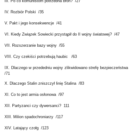
III. Po co komunistom potrzebna broń? /27
IV. Rozbiór Polski /35
V. Pakt i jego konsekwencje /41
VI. Kiedy Związek Sowiecki przystąpił do II wojny światowej? /47
VII. Rozszerzanie bazy wojny /55
VIII. Czy czekiści potrzebują haubic /63
IX. Dlaczego w przededniu wojny zlikwidowano strefę bezpieczeństwa
/71
X. Dlaczego Stalin zniszczył linię Stalina /83
XI. Co to jest armia osłonowa /97
XII. Partyzanci czy dywersanci? 111
XIII. Milion spadochroniarzy /117
XIV. Latający czołg /123