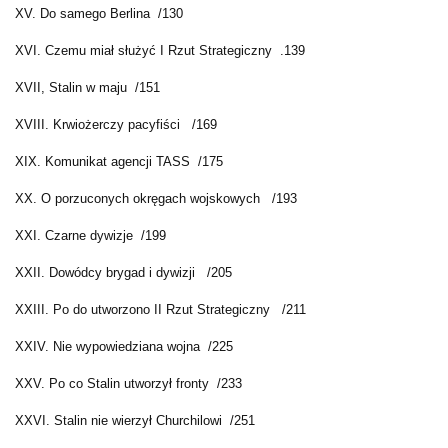
XV. Do samego Berlina /130
XVI. Czemu miał służyć I Rzut Strategiczny .139
XVII, Stalin w maju /151
XVIII. Krwiożerczy pacyfiści /169
XIX. Komunikat agencji TASS /175
XX. O porzuconych okręgach wojskowych /193
XXI. Czarne dywizje /199
XXII. Dowódcy brygad i dywizji /205
XXIII. Po do utworzono II Rzut Strategiczny /211
XXIV. Nie wypowiedziana wojna /225
XXV. Po co Stalin utworzył fronty /233
XXVI. Stalin nie wierzył Churchilowi /251