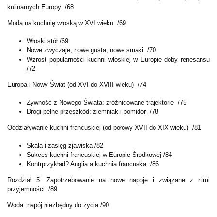
kulinarnych Europy /68
Moda na kuchnię włoską w XVI wieku /69
Włoski stół /69
Nowe zwyczaje, nowe gusta, nowe smaki /70
Wzrost popularności kuchni włoskiej w Europie doby renesansu
/72
Europa i Nowy Świat (od XVI do XVIII wieku) /74
Żywność z Nowego Świata: zróżnicowane trajektorie /75
Drogi pełne przeszkód: ziemniak i pomidor /78
Oddziaływanie kuchni francuskiej (od połowy XVII do XIX wieku) /81
Skala i zasięg zjawiska /82
Sukces kuchni francuskiej w Europie Środkowej /84
Kontrprzykład? Anglia a kuchnia francuska /86
Rozdział 5. Zapotrzebowanie na nowe napoje i związane z nimi
przyjemności /89
Woda: napój niezbędny do życia /90