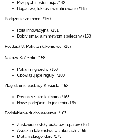
Przepych i ostentacja /142
Bogactwo, luksus i wyrafinowanie /145
Podążanie za modą /150
Rola innowacyjna /151
Dobry smak a mimetyzm społeczny /153
Rozdział 8. Pokuta i łakomstwo /157
Nakazy Kościoła /158
Pokarm i grzechy /158
Obowiązujące reguły /160
Złagodzenie postawy Kościoła /162
Postna sztuka kulinarna /163
Nowe podejście do jedzenia /165
Podniebienie duchowieństwa /167
Zastawione stoły prałatów i opatów /168
Asceza i łakomstwo w zakonach /169
Dieta niskiego kleru /173