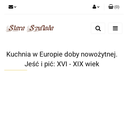
(
0
)
Zaloguj się
Zarejestruj się
Dodaj zgłoszenie
Zgody cookies
Kuchnia w Europie doby nowożytnej.
Jeść i pić: XVI - XIX wiek