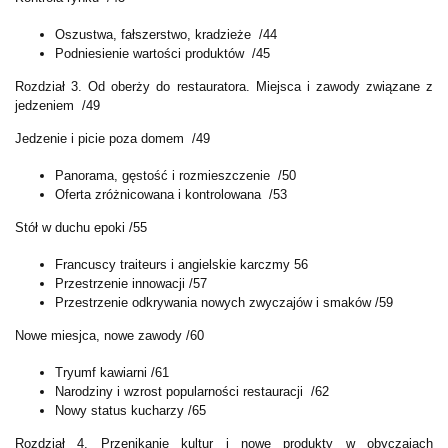
Oszustwa, fałszerstwo, kradzieże /44
Podniesienie wartości produktów /45
Rozdział 3. Od oberży do restauratora. Miejsca i zawody związane z
jedzeniem /49
Jedzenie i picie poza domem /49
Panorama, gęstość i rozmieszczenie /50
Oferta zróżnicowana i kontrolowana /53
Stół w duchu epoki /55
Francuscy traiteurs i angielskie karczmy 56
Przestrzenie innowacji /57
Przestrzenie odkrywania nowych zwyczajów i smaków /59
Nowe miesjca, nowe zawody /60
Tryumf kawiarni /61
Narodziny i wzrost popularności restauracji /62
Nowy status kucharzy /65
Rozdział 4. Przenikanie kultur i nowe produkty w obyczajach