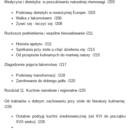
Medycyna i dietetyka: w poszukiwaniu naturalnej równowagi /203
Podstawy dietetyki w nowożytnej Europie /203
Walka z łakomstwem /206
Żywić się - leczyć się /208
Rozkosze podniebienia i wspólne biesiadowanie /211
Historia apetytu /211
Spotkania przy stole a chęć dzielenia się /213
Od przepisów kulinarnych do martwej natury /215
Złagodzenie pojęcia łakomstwa /217
Podstawy transformacji /218
Zamiłowanie do dobrego jadła /220
Rozdział 11. Kuchnie narodowe i regionalne /225
Od traktatów o dobrym zachowaniu przy stole do literatury kulinarnej
/226
Ostatnie podrygi kuchni średniowiecznej (od XVI do początku
XVII wieku) /226