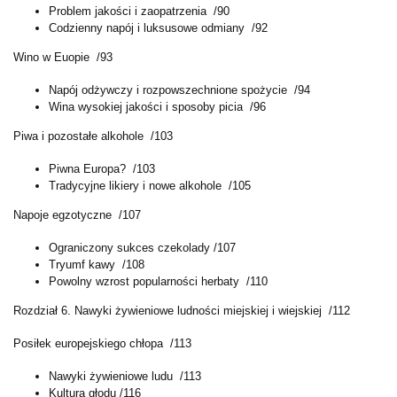
Problem jakości i zaopatrzenia /90
Codzienny napój i luksusowe odmiany /92
Wino w Euopie /93
Napój odżywczy i rozpowszechnione spożycie /94
Wina wysokiej jakości i sposoby picia /96
Piwa i pozostałe alkohole /103
Piwna Europa? /103
Tradycyjne likiery i nowe alkohole /105
Napoje egzotyczne /107
Ograniczony sukces czekolady /107
Tryumf kawy /108
Powolny wzrost popularności herbaty /110
Rozdział 6. Nawyki żywieniowe ludności miejskiej i wiejskiej /112
Posiłek europejskiego chłopa /113
Nawyki żywieniowe ludu /113
Kultura głodu /116