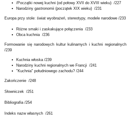
/Początki nowej kuchni (od połowy XVII do XVIII wieku) /227
Narodziny gastronomii (początek XIX wieku) /231
Europa przy stole: świat wyobrażeń, stereotypy, modele narodowe /233
Różne smaki i zaskakujące połączenia /233
Obca kuchnia /236
Formowanie się narodowych kultur kulinarnych i kuchni regionalnych
/239
Kuchnia włoska /239
Narodziny kuchni regionalnych we Francji /241
"Kuchnia" południowego zachodu? /244
Zakończenie /248
Słowniczek /251
Bibliografia /254
Indeks nazw własnych /261