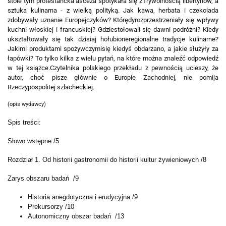
stole tym protestancka asceza spotykała się z frywolnością libertynów, a
sztuka kulinarna - z wielką polityką. Jak kawa, herbata i czekolada
zdobywały uznanie Europejczyków? Którędyrozprzestrzeniały się wpływy
kuchni włoskiej i francuskiej? Gdziestołowali się dawni podróżni? Kiedy
ukształtowały się tak dzisiaj hołubioneregionalne tradycje kulinarne?
Jakimi produktami spożywczymisię kiedyś obdarzano, a jakie służyły za
łapówki? To tylko kilka z wielu pytań, na które można znaleźć odpowiedź
w tej książce.Czytelnika polskiego przekładu z pewnością ucieszy, że
autor, choć pisze głównie o Europie Zachodniej, nie pomija
Rzeczypospolitej szlacheckiej.
(opis wydawcy)
Spis treści:
Słowo wstępne /5
Rozdział 1. Od historii gastronomii do historii kultur żywieniowych /8
Zarys obszaru badań /9
Historia anegdotyczna i erudycyjna /9
Prekursorzy /10
Autonomiczny obszar badań /13