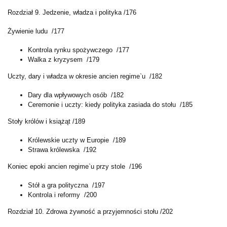
Rozdział 9. Jedzenie, władza i polityka /176
Żywienie ludu /177
Kontrola rynku spożywczego /177
Walka z kryzysem /179
Uczty, dary i władza w okresie ancien regime`u /182
Dary dla wpływowych osób /182
Ceremonie i uczty: kiedy polityka zasiada do stołu /185
Stoły królów i książąt /189
Królewskie uczty w Europie /189
Strawa królewska /192
Koniec epoki ancien regime`u przy stole /196
Stół a gra polityczna /197
Kontrola i reformy /200
Rozdział 10. Zdrowa żywność a przyjemności stołu /202