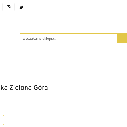
RA SZUFLADA
INFORTEDITION
TETRAGON
AVALO
ŚCI
STARA SZUFLADA
INFORTEDITION
TETRAGO
ka Zielona Góra