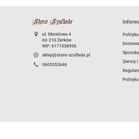
Inform
ul. Morelowa 4
Polityka
63-210 Żerków
Dostaw
NIP: 6171538956
Sposoby
sklep@stara-szuflada.pl
Zwroty i
0605552646
Regula
Polityka