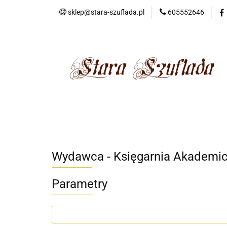
sklep@stara-szuflada.pl
605552646
NOWOŚCI
STA
Wszystkie kategorie
NOWO
Wydawca - Księgarnia Akademic
Parametry