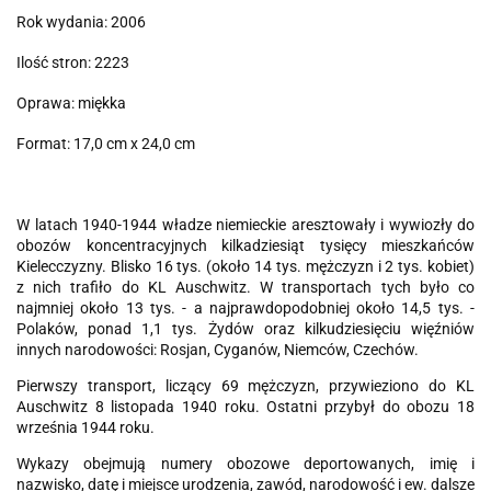
Rok wydania: 2006
Ilość stron: 2223
Oprawa: miękka
Format: 17,0 cm x 24,0 cm
W latach 1940-1944 władze niemieckie aresztowały i wywiozły do
obozów koncentracyjnych kilkadziesiąt tysięcy mieszkańców
Kielecczyzny. Blisko 16 tys. (około 14 tys. mężczyzn i 2 tys. kobiet)
z nich trafiło do KL Auschwitz. W transportach tych było co
najmniej około 13 tys. - a najprawdopodobniej około 14,5 tys. -
Polaków, ponad 1,1 tys. Żydów oraz kilkudziesięciu więźniów
innych narodowości: Rosjan, Cyganów, Niemców, Czechów.
Pierwszy transport, liczący 69 mężczyzn, przywieziono do KL
Auschwitz 8 listopada 1940 roku. Ostatni przybył do obozu 18
września 1944 roku.
Wykazy obejmują numery obozowe deportowanych, imię i
nazwisko, datę i miejsce urodzenia, zawód, narodowość i ew. dalsze