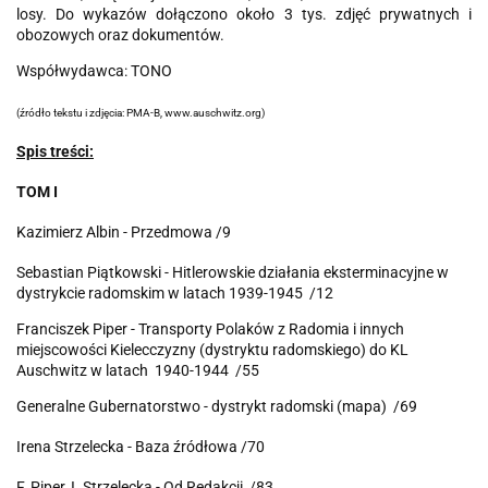
losy. Do wykazów dołączono około 3 tys. zdjęć prywatnych i
obozowych oraz dokumentów.
Współwydawca: TONO
(źródło tekstu i zdjęcia: PMA-B, www.auschwitz.org)
Spis treści:
TOM I
Kazimierz Albin - Przedmowa /9
Sebastian Piątkowski - Hitlerowskie działania eksterminacyjne w
dystrykcie radomskim w latach 1939-1945 /12
Franciszek Piper - Transporty Polaków z Radomia i innych
miejscowości Kielecczyzny (dystryktu radomskiego) do KL
Auschwitz w latach 1940-1944 /55
Generalne Gubernatorstwo - dystrykt radomski (mapa) /69
Irena Strzelecka - Baza źródłowa /70
F. Piper, I. Strzelecka - Od Redakcji /83