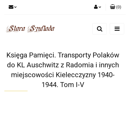
(
0
)
Zaloguj się
Zarejestruj się
Dodaj zgłoszenie
Zgody cookies
Księga Pamięci. Transporty Polaków
do KL Auschwitz z Radomia i innych
miejscowości Kielecczyzny 1940-
1944. Tom I-V