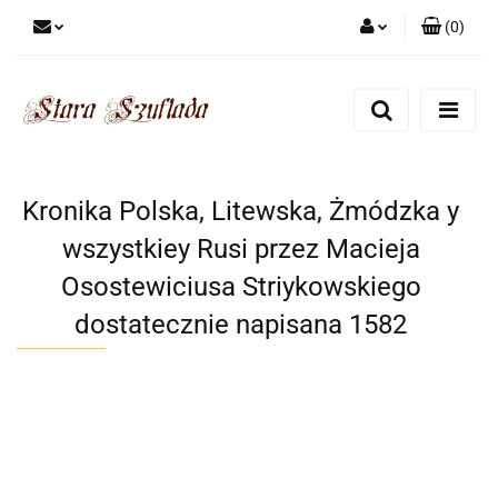
(
0
)
Zaloguj się
Zarejestruj się
Dodaj zgłoszenie
Zgody cookies
Kronika Polska, Litewska, Żmódzka y
wszystkiey Rusi przez Macieja
Osostewiciusa Striykowskiego
dostatecznie napisana 1582