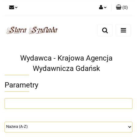
(
0
)
Zaloguj się
Zarejestruj się
Dodaj zgłoszenie
Zgody cookies
Wydawca - Krajowa Agencja
Wydawnicza Gdańsk
Parametry